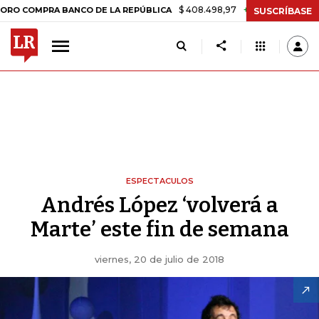
$ 408.498,97
+$ 8.753,81
+2,19%
 LA REPÚBLICA
TASA DE USURA
SUSCRÍBASE
ESPECTACULOS
Andrés López ‘volverá a
Marte’ este fin de semana
viernes, 20 de julio de 2018