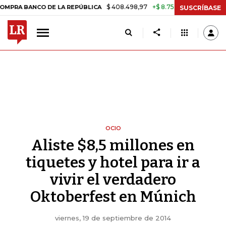
$ 408.498,97
+$ 8.753,81
+2,19%
NCO DE LA REPÚBLICA
TASA DE
SUSCRÍBASE
OCIO
Aliste $8,5 millones en
tiquetes y hotel para ir a
vivir el verdadero
Oktoberfest en Múnich
viernes, 19 de septiembre de 2014