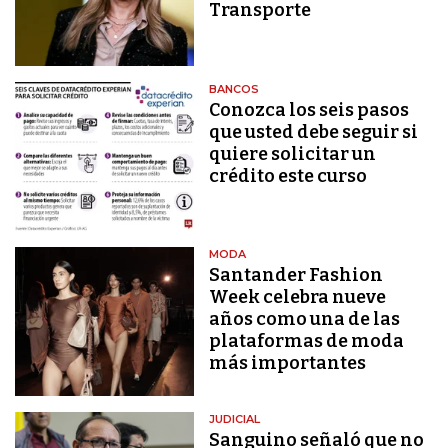
Transporte
BANCOS
Conozca los seis pasos
que usted debe seguir si
quiere solicitar un
crédito este curso
MODA
Santander Fashion
Week celebra nueve
años como una de las
plataformas de moda
más importantes
JUDICIAL
Sanguino señaló que no