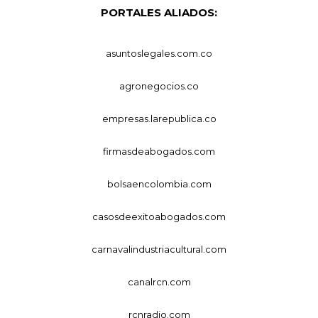
PORTALES ALIADOS:
asuntoslegales.com.co
agronegocios.co
empresas.larepublica.co
firmasdeabogados.com
bolsaencolombia.com
casosdeexitoabogados.com
carnavalindustriacultural.com
canalrcn.com
rcnradio.com