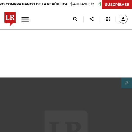
$ 408.498,97
+$ 8.753,81
+2,19%
PRA BANCO DE LA REPÚBLICA
T
SUSCRÍBASE