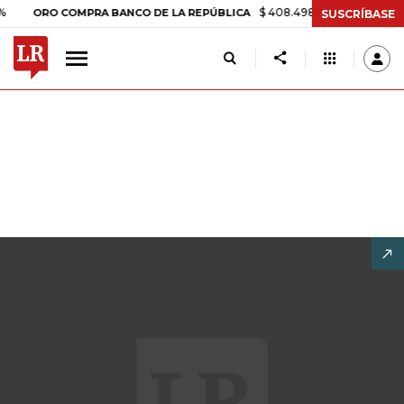
$ 408.498,97
+$ 8.753,81
+2,19
ORO COMPRA BANCO DE LA REPÚBLICA
SUSCRÍBASE