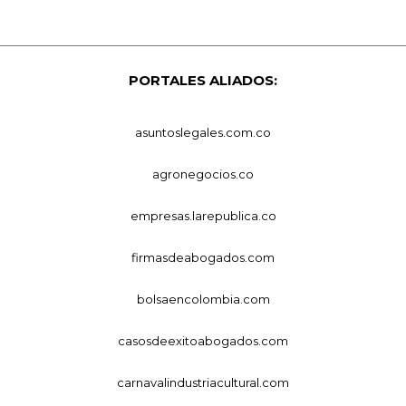
PORTALES ALIADOS:
asuntoslegales.com.co
agronegocios.co
empresas.larepublica.co
firmasdeabogados.com
bolsaencolombia.com
casosdeexitoabogados.com
carnavalindustriacultural.com