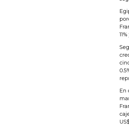
Egi
por
Fra
11%
Seg
cre
cin
0.5
rep
En 
man
Fra
caj
US$