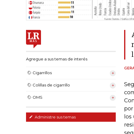
Agregue a sus temas de interés
GER
Cigarrillos
Seg
Colillas de cigarrillo
com
OMS
Con
por
los
Administre sus temas
res
seg