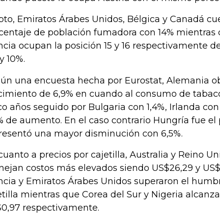
pto, Emiratos Árabes Unidos, Bélgica y Canadá c
centaje de población fumadora con 14% mientras 
ncia ocupan la posición 15 y 16 respectivamente d
 y 10%.
ún una encuesta hecha por Eurostat, Alemania o
cimiento de 6,9% en cuando al consumo de tabaco
co años seguido por Bulgaria con 1,4%, Irlanda con
% de aumento. En el caso contrario Hungría fue el
resentó una mayor disminución con 6,5%.
cuanto a precios por cajetilla, Australia y Reino U
ejan costos más elevados siendo US$26,29 y US$1
ncia y Emiratos Árabes Unidos superaron el humbr
etilla mientras que Corea del Sur y Nigeria alcanza
0,97 respectivamente.