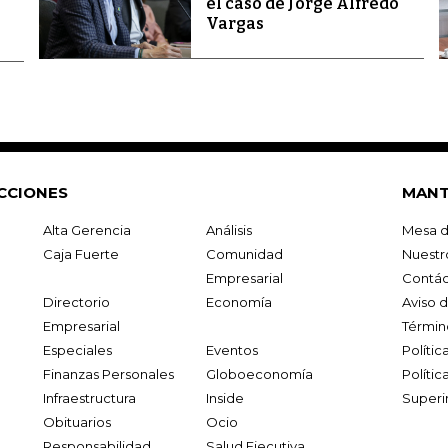
el caso de Jorge Alfredo
Vargas
CCIONES
MANT
Alta Gerencia
Análisis
Mesa d
Caja Fuerte
Comunidad
Nuestr
Empresarial
Contác
Directorio
Economía
Aviso 
Empresarial
Términ
Especiales
Eventos
Políti
Finanzas Personales
Globoeconomía
Polític
Infraestructura
Inside
Superi
Obituarios
Ocio
Responsabilidad
Salud Ejecutiva