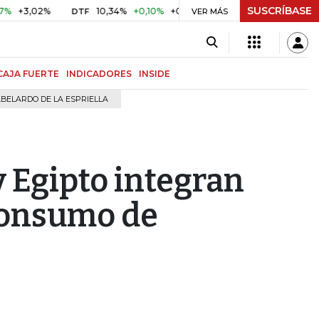
SUSCRÍBASE
02%
10,34%
+0,10%
+0,98%
$ 416,91
+$ 0,05
+0,01
DTF
UVR
VER MÁS
CAJA FUERTE
INDICADORES
INSIDE
BELARDO DE LA ESPRIELLA
 Egipto integran
 consumo de