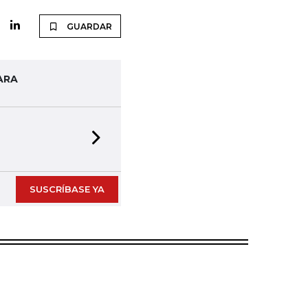
GUARDAR
ARA
Next slide
SUSCRÍBASE YA