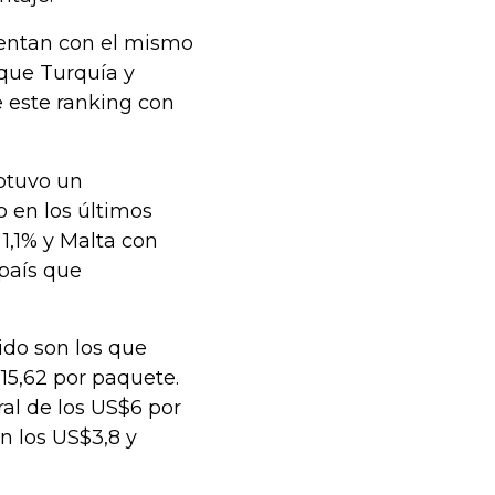
uentan con el mismo
que Turquía y
e este ranking con
btuvo un
 en los últimos
 1,1% y Malta con
 país que
nido son los que
5,62 por paquete.
al de los US$6 por
n los US$3,8 y