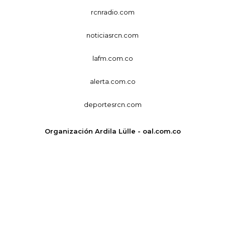
rcnradio.com
noticiasrcn.com
lafm.com.co
alerta.com.co
deportesrcn.com
Organización Ardila Lülle - oal.com.co