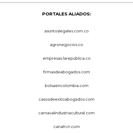
PORTALES ALIADOS:
asuntoslegales.com.co
agronegocios.co
empresas.larepublica.co
firmasdeabogados.com
bolsaencolombia.com
casosdeexitoabogados.com
carnavalindustriacultural.com
canalrcn.com