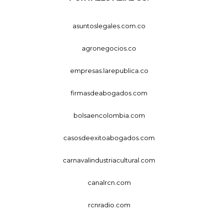
asuntoslegales.com.co
agronegocios.co
empresas.larepublica.co
firmasdeabogados.com
bolsaencolombia.com
casosdeexitoabogados.com
carnavalindustriacultural.com
canalrcn.com
rcnradio.com