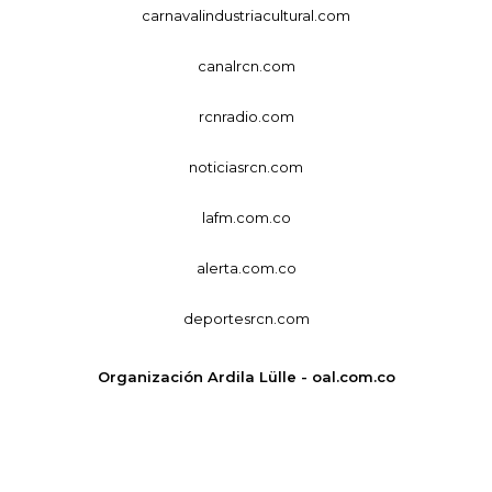
carnavalindustriacultural.com
canalrcn.com
rcnradio.com
noticiasrcn.com
lafm.com.co
alerta.com.co
deportesrcn.com
Organización Ardila Lülle - oal.com.co