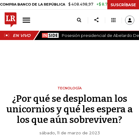
$ 408.498,97
+$ 8.753,81
+2,19%
ANCO DE LA REPÚBLICA
TASA DE
SUSCRÍBASE
EN VIVO
Posesión presidencial de Abelardo De 
TECNOLOGÍA
¿Por qué se desploman los
unicornios y qué les espera a
los que aún sobreviven?
sábado, 11 de marzo de 2023