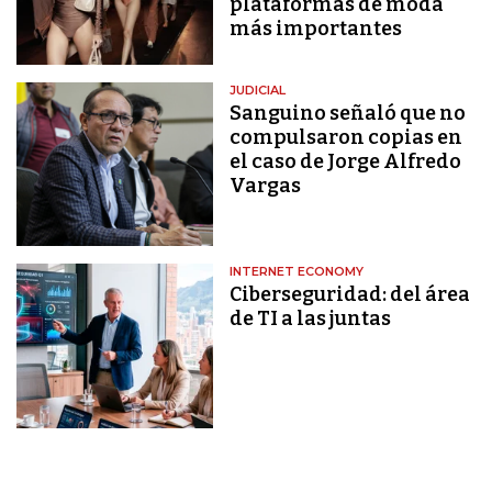
plataformas de moda
más importantes
JUDICIAL
Sanguino señaló que no
compulsaron copias en
el caso de Jorge Alfredo
Vargas
INTERNET ECONOMY
Ciberseguridad: del área
de TI a las juntas