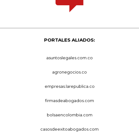
PORTALES ALIADOS:
asuntoslegales.com.co
agronegocios.co
empresas.larepublica.co
firmasdeabogados.com
bolsaencolombia.com
casosdeexitoabogados.com