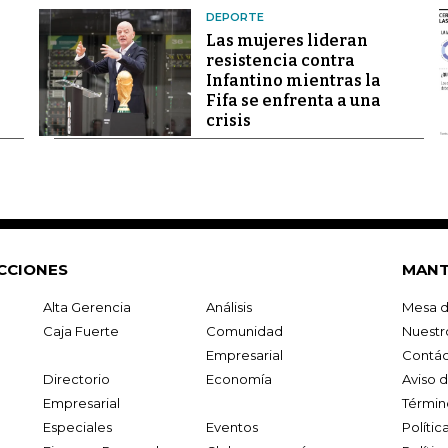
DEPORTE
Las mujeres lideran
resistencia contra
Infantino mientras la
Fifa se enfrenta a una
crisis
CCIONES
MANT
Alta Gerencia
Análisis
Mesa d
Caja Fuerte
Comunidad
Nuestr
Empresarial
Contác
Directorio
Economía
Aviso 
Empresarial
Términ
Especiales
Eventos
Políti