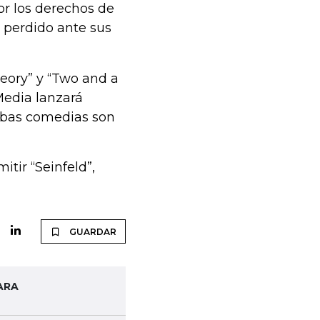
por los derechos de
a perdido ante sus
eory” y “Two and a
Media lanzará
mbas comedias son
tir “Seinfeld”,
GUARDAR
ARA