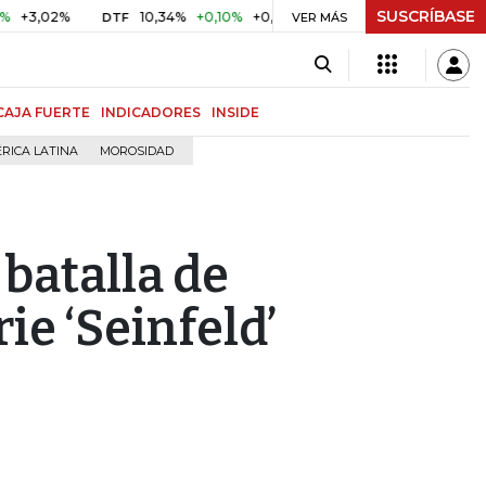
SUSCRÍBASE
02%
10,34%
+0,10%
+0,98%
$ 416,86
+$ 0,05
+0,01
DTF
UVR
VER MÁS
CAJA FUERTE
INDICADORES
INSIDE
RICA LATINA
MOROSIDAD
 batalla de
ie ‘Seinfeld’