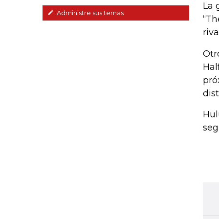
La 
Administre sus temas
“Th
riv
Otr
Hal
pró
dis
Hul
seg