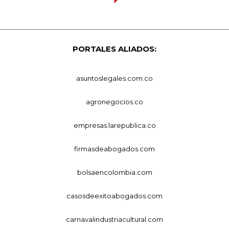
PORTALES ALIADOS:
asuntoslegales.com.co
agronegocios.co
empresas.larepublica.co
firmasdeabogados.com
bolsaencolombia.com
casosdeexitoabogados.com
carnavalindustriacultural.com