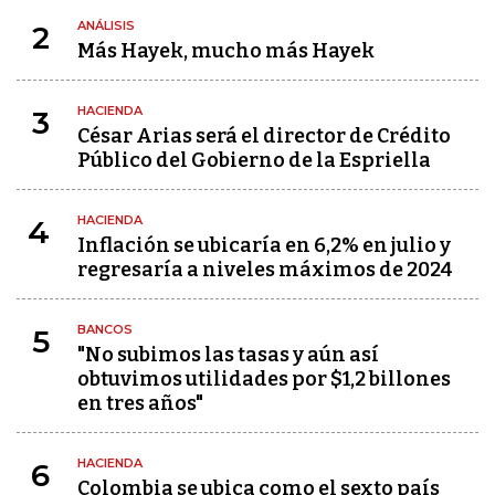
ANÁLISIS
2
Más Hayek, mucho más Hayek
HACIENDA
3
César Arias será el director de Crédito
Público del Gobierno de la Espriella
HACIENDA
4
Inflación se ubicaría en 6,2% en julio y
regresaría a niveles máximos de 2024
BANCOS
5
"No subimos las tasas y aún así
obtuvimos utilidades por $1,2 billones
en tres años"
HACIENDA
6
Colombia se ubica como el sexto país