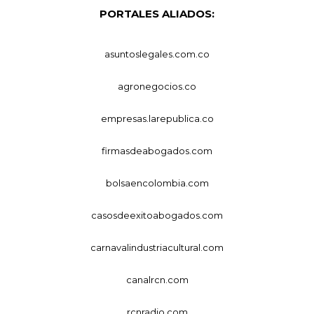
PORTALES ALIADOS:
asuntoslegales.com.co
agronegocios.co
empresas.larepublica.co
firmasdeabogados.com
bolsaencolombia.com
casosdeexitoabogados.com
carnavalindustriacultural.com
canalrcn.com
rcnradio.com