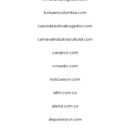
bolsaencolombia.com
casosdeexitoabogados.com
carnavalindustriacultural.com
canalrcn.com
rcnradio.com
noticiasrcn.com
lafm.com.co
alerta.com.co
deportesrcn.com