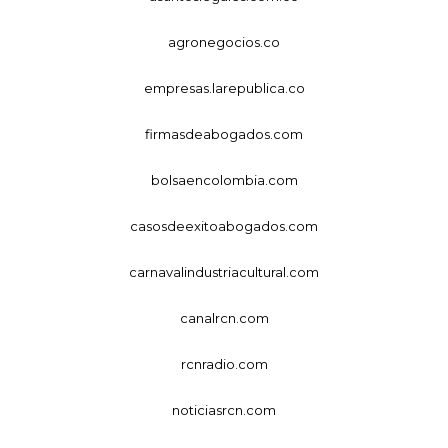
agronegocios.co
empresas.larepublica.co
firmasdeabogados.com
bolsaencolombia.com
casosdeexitoabogados.com
carnavalindustriacultural.com
canalrcn.com
rcnradio.com
noticiasrcn.com