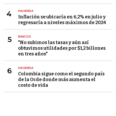
HACIENDA
4
Inflación se ubicaría en 6,2% en julio y
regresaría a niveles máximos de 2024
BANCOS
5
"No subimos las tasas y aún así
obtuvimos utilidades por $1,2 billones
en tres años"
HACIENDA
6
Colombia sigue como el segundo país
de la Ocde donde más aumenta el
costo de vida