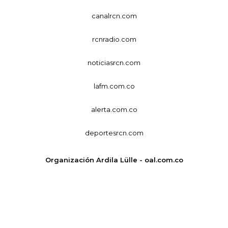
canalrcn.com
rcnradio.com
noticiasrcn.com
lafm.com.co
alerta.com.co
deportesrcn.com
Organización Ardila Lülle - oal.com.co