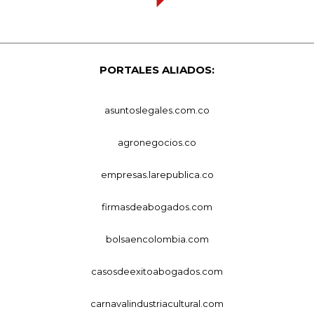
PORTALES ALIADOS:
asuntoslegales.com.co
agronegocios.co
empresas.larepublica.co
firmasdeabogados.com
bolsaencolombia.com
casosdeexitoabogados.com
carnavalindustriacultural.com