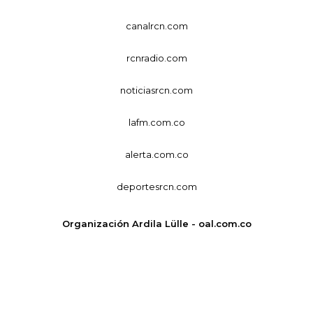
canalrcn.com
rcnradio.com
noticiasrcn.com
lafm.com.co
alerta.com.co
deportesrcn.com
Organización Ardila Lülle - oal.com.co