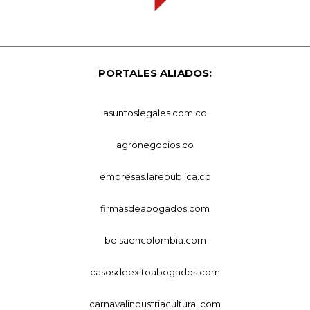
PORTALES ALIADOS:
asuntoslegales.com.co
agronegocios.co
empresas.larepublica.co
firmasdeabogados.com
bolsaencolombia.com
casosdeexitoabogados.com
carnavalindustriacultural.com