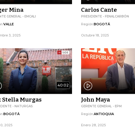
ger Mina
Carlos Cante
NTE GENERAL - EMCALI
PRESIDENTE - FENALCARBÓN
n:
VALLE
Región:
BOGOTÁ
mbre 3, 2025
Octubre 18, 2025
40:02
 Stella Murgas
John Maya
IDENTE - NATURGAS
GERENTE GENERAL - EPM
n:
BOGOTÁ
Región:
ANTIOQUIA
10, 2025
Enero 28, 2025