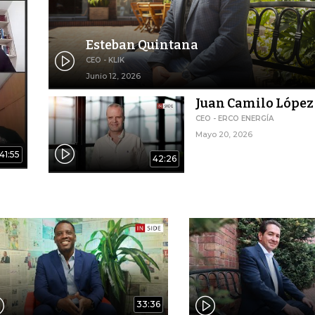
Esteban Quintana
CEO - KLIK
Junio 12, 2026
Juan Camilo López
CEO - ERCO ENERGÍA
Mayo 20, 2026
41:55
42:26
33:36