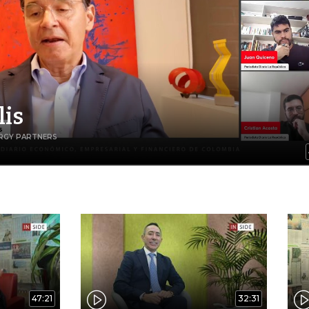
lis
ERGY PARTNERS
47:21
32:31