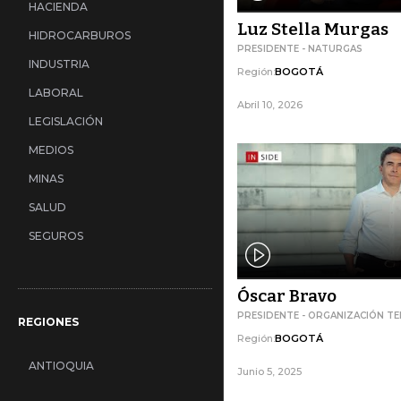
HACIENDA
Luz Stella Murgas
HIDROCARBUROS
PRESIDENTE - NATURGAS
INDUSTRIA
Región:
BOGOTÁ
LABORAL
Abril 10, 2026
LEGISLACIÓN
MEDIOS
MINAS
SALUD
SEGUROS
SERVICIOS
Óscar Bravo
SOCIAL
PRESIDENTE - ORGANIZACIÓN TE
REGIONES
TECNOLOGÍA
Región:
BOGOTÁ
TEXTIL Y CALZADO
ANTIOQUIA
Junio 5, 2025
TRANSPORTE