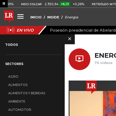
9%
2.350,94
+6,13
+0,26%
US$ 7
MSCI COLCAP
PETRÓLEO WTI
INICIO
INSIDE
Energía
Posesión presidencial de Abelardo
EN VIVO
TODOS
ENER
70 videos
SECTORES
AGRO
ALIMENTOS
ALIMENTOS Y BEBIDAS
AMBIENTE
AUTOMOTOR