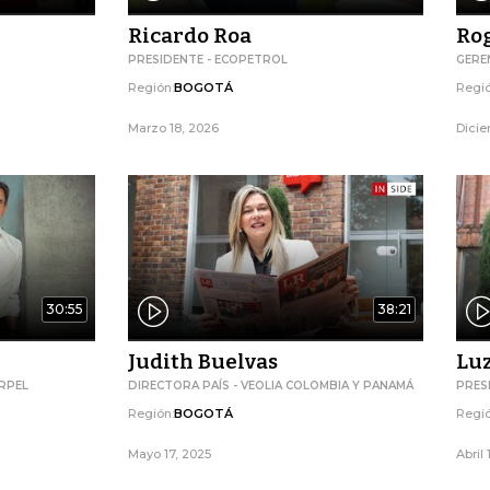
Ricardo Roa
Ro
PRESIDENTE - ECOPETROL
GERE
Región:
BOGOTÁ
Regió
Marzo 18, 2026
Dicie
30:55
38:21
Judith Buelvas
Luz
RPEL
DIRECTORA PAÍS - VEOLIA COLOMBIA Y PANAMÁ
PRES
Región:
BOGOTÁ
Regió
Mayo 17, 2025
Abril 