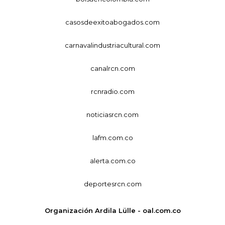
casosdeexitoabogados.com
carnavalindustriacultural.com
canalrcn.com
rcnradio.com
noticiasrcn.com
lafm.com.co
alerta.com.co
deportesrcn.com
Organización Ardila Lülle - oal.com.co