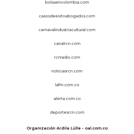
bolsaencolombia.com
casosdeexitoabogados.com
carnavalindustriacultural.com
canalrcn.com
rcnradio.com
noticiasrcn.com
lafm.com.co
alerta.com.co
deportesrcn.com
Organización Ardila Lülle - oal.com.co