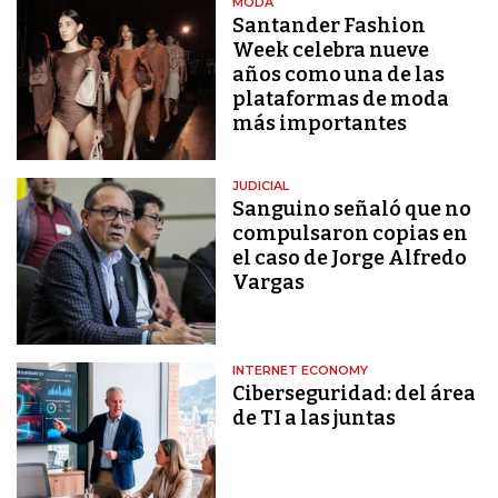
MODA
Santander Fashion
Week celebra nueve
años como una de las
plataformas de moda
más importantes
JUDICIAL
Sanguino señaló que no
compulsaron copias en
el caso de Jorge Alfredo
Vargas
INTERNET ECONOMY
Ciberseguridad: del área
de TI a las juntas