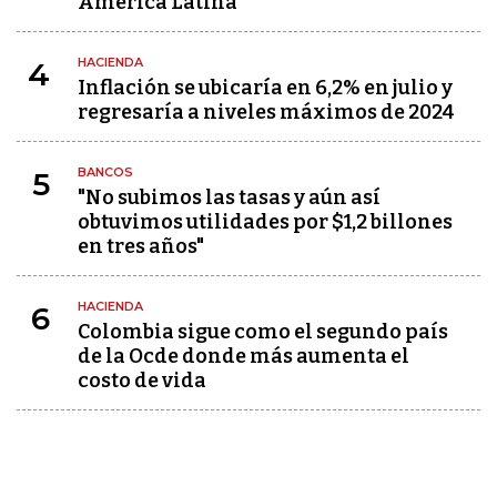
América Latina
HACIENDA
4
Inflación se ubicaría en 6,2% en julio y
regresaría a niveles máximos de 2024
BANCOS
5
"No subimos las tasas y aún así
obtuvimos utilidades por $1,2 billones
en tres años"
HACIENDA
6
Colombia sigue como el segundo país
de la Ocde donde más aumenta el
costo de vida