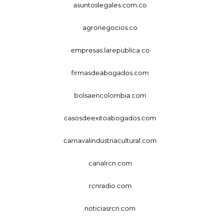
asuntoslegales.com.co
agronegocios.co
empresas.larepublica.co
firmasdeabogados.com
bolsaencolombia.com
casosdeexitoabogados.com
carnavalindustriacultural.com
canalrcn.com
rcnradio.com
noticiasrcn.com