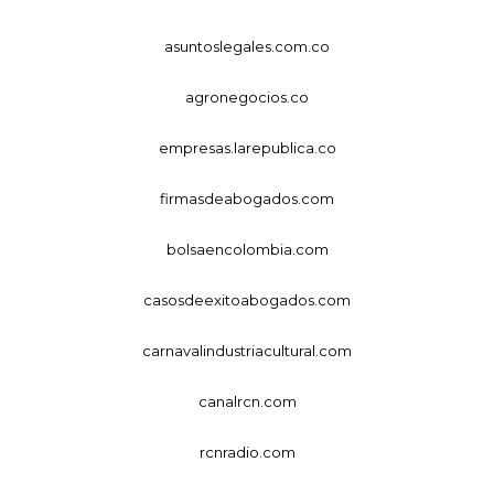
asuntoslegales.com.co
agronegocios.co
empresas.larepublica.co
firmasdeabogados.com
bolsaencolombia.com
casosdeexitoabogados.com
carnavalindustriacultural.com
canalrcn.com
rcnradio.com