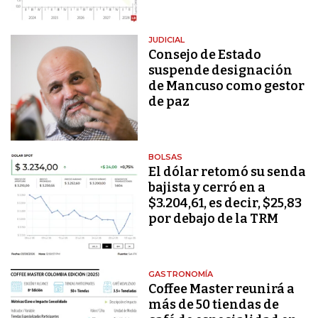
JUDICIAL
Consejo de Estado
suspende designación
de Mancuso como gestor
de paz
BOLSAS
El dólar retomó su senda
bajista y cerró en a
$3.204,61, es decir, $25,83
por debajo de la TRM
GASTRONOMÍA
Coffee Master reunirá a
más de 50 tiendas de