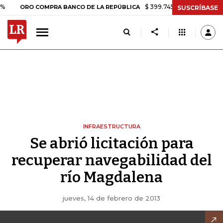
$ 399.745,16
+$ 2.295,71
+0,
ORO COMPRA BANCO DE LA REPÚBLICA
SUSCRÍBASE
INFRAESTRUCTURA
Se abrió licitación para
recuperar navegabilidad del
río Magdalena
jueves, 14 de febrero de 2013