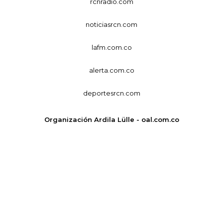
rcnradio.com
noticiasrcn.com
lafm.com.co
alerta.com.co
deportesrcn.com
Organización Ardila Lülle - oal.com.co