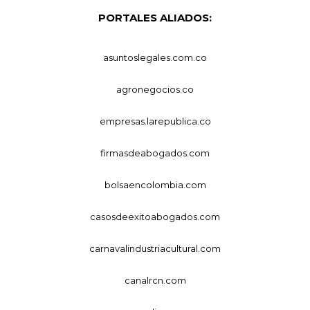
PORTALES ALIADOS:
asuntoslegales.com.co
agronegocios.co
empresas.larepublica.co
firmasdeabogados.com
bolsaencolombia.com
casosdeexitoabogados.com
carnavalindustriacultural.com
canalrcn.com