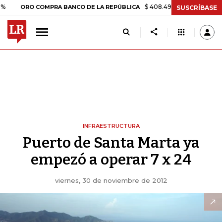
$ 408.498,97
+$ 8.753,81
+2
ORO COMPRA BANCO DE LA REPÚBLICA
SUSCRÍBASE
INFRAESTRUCTURA
Puerto de Santa Marta ya
empezó a operar 7 x 24
viernes, 30 de noviembre de 2012