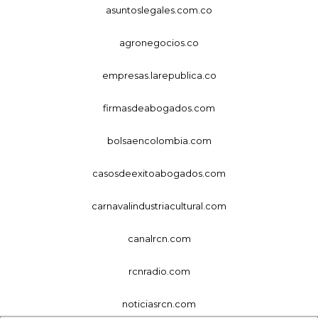
asuntoslegales.com.co
agronegocios.co
empresas.larepublica.co
firmasdeabogados.com
bolsaencolombia.com
casosdeexitoabogados.com
carnavalindustriacultural.com
canalrcn.com
rcnradio.com
noticiasrcn.com