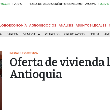
+2,19%
29,66%
+0,87%
+3,02
TASA DE USURA CRÉDITO CONSUMO
LOBOECONOMÍA
AGRONEGOCIOS
ANÁLISIS
ASUNTOS LEGALES
ÍA
CARBÓN
VENEZUELA
PETRÓLEO
GRUPO ARGOS
EBITDA
AMÉ
INFRAESTRUCTURA
Oferta de vivienda 
Antioquia