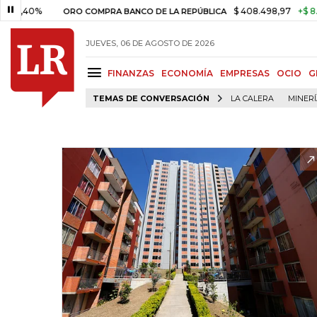
0%
$ 408.498,97
+$ 8.753,81
ORO COMPRA BANCO DE LA REPÚBLICA
JUEVES, 06 DE AGOSTO DE 2026
FINANZAS
ECONOMÍA
EMPRESAS
OCIO
G
TEMAS DE CONVERSACIÓN
LA CALERA
MINER