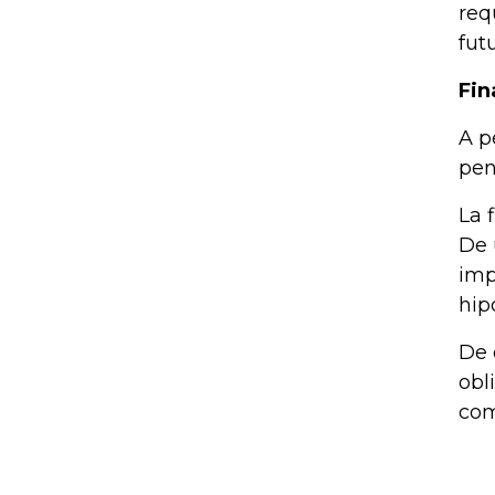
req
fut
Fin
A p
pen
La 
De 
imp
hip
De 
obl
com