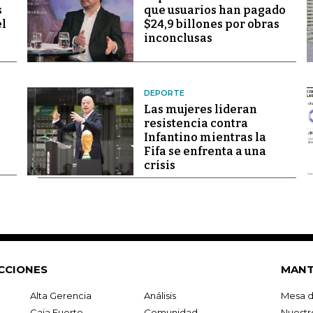
s
que usuarios han pagado
el
$24,9 billones por obras
inconclusas
DEPORTE
Las mujeres lideran
resistencia contra
Infantino mientras la
Fifa se enfrenta a una
crisis
CCIONES
MANT
Alta Gerencia
Análisis
Mesa d
Caja Fuerte
Comunidad
Nuestr