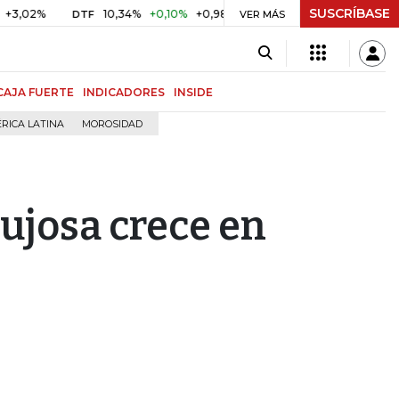
SUSCRÍBASE
%
10,34%
+0,10%
+0,98%
$ 416,86
+$ 0,05
+0,01%
DTF
UVR
VER MÁS
CAJA FUERTE
INDICADORES
INSIDE
RICA LATINA
MOROSIDAD
lujosa crece en