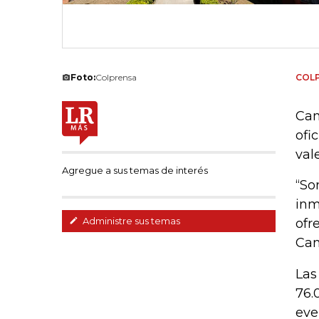
Foto:
Colprensa
COL
Cam
ofi
val
Agregue a sus temas de interés
“So
inm
Administre sus temas
ofr
Cam
Las
76.
eve