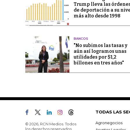
Trump lleva las órdene
de deportación a su niv
más alto desde 1998
BANCOS
"No subimos las tasas y
aún así logramos unas
utilidades por $1,2
billones en tres años"
TODAS LAS SE
Agronegocios
© 2026, RCN Medios. Todos
los derechos reservados.
Asuntos Legales