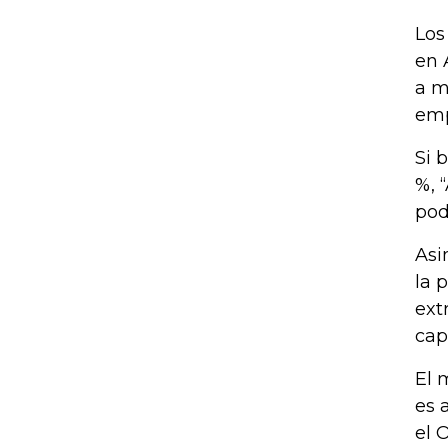
Los
en 
a m
emp
Si 
%, 
pod
Asi
la 
ext
cap
El 
es 
el 