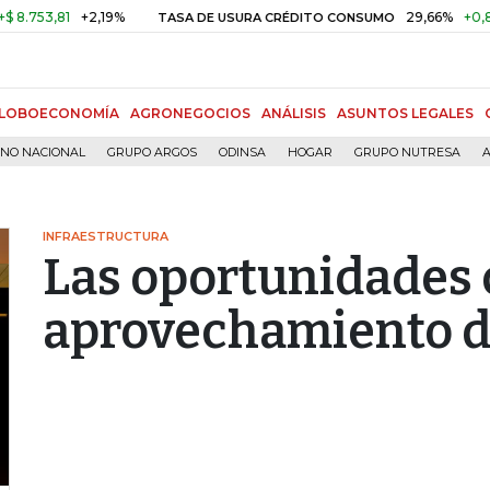
,81
+2,19%
29,66%
+0,87%
+3
TASA DE USURA CRÉDITO CONSUMO
LOBOECONOMÍA
AGRONEGOCIOS
ANÁLISIS
ASUNTOS LEGALES
RNO NACIONAL
GRUPO ARGOS
ODINSA
HOGAR
GRUPO NUTRESA
A
INFRAESTRUCTURA
Las oportunidades 
aprovechamiento d