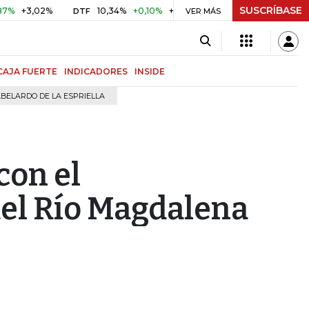
SUSCRÍBASE
,02%
10,34%
+0,10%
+0,98%
$ 416,96
+$ 0,05
+0,0
DTF
VER MÁS
UVR
CAJA FUERTE
INDICADORES
INSIDE
BELARDO DE LA ESPRIELLA
con el
el Río Magdalena