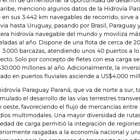
 el fin de dimensionar la oportunidad de desarrol
Caribe, menciono algunos datos de la Hidrovía Par
 en sus 3.442 km navegables de recorrido, sirve a
ivia hasta Uruguay, pasando por Brasil, Paraguay y
cera hidrovía navegable del mundo y moviliza má
eladas al año. Dispone de una flota de cerca de 
i 3.000 barcazas, atendiendo unos 40 puertos a lo
yecto. Solo por concepto de fletes con esa carga s
30.000 millones al año. Adicionalmente, la inversi
vado en puertos fluviales asciende a US$4.000 mil
hidrovía Paraguay Paraná, que va de norte a sur, 
imulado el desarrollo de las vías terrestres transve
e oeste, favoreciendo el flujo de mercancías entre 
ios multimodales. Una mayor diversidad de ruta
iedad de carga permitió la integración de regione
eriormente rasgadas a la economía nacional y un