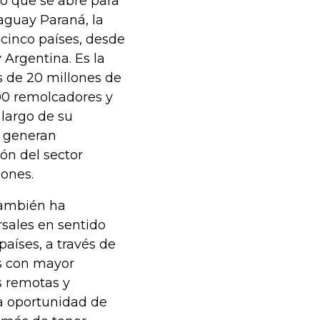
lo que se abre para
aguay Paraná, la
 cinco países, desde
 Argentina. Es la
s de 20 millones de
200 remolcadores y
 largo de su
e generan
ón del sector
lones.
también ha
rsales en sentido
países, a través de
s con mayor
s remotas y
a oportunidad de