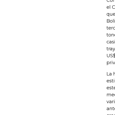
Con
el 
que
Bol
ter
ton
cas
tra
US$
pri
La 
est
est
med
var
ant