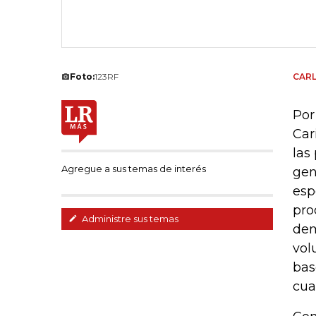
Foto:
123RF
CAR
Por
Car
las
Agregue a sus temas de interés
gen
esp
pro
Administre sus temas
dem
vol
bas
cua