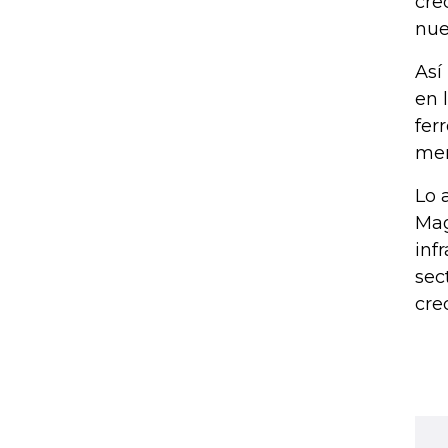
cre
nue
Así
en 
fer
mer
Lo 
Mag
inf
sec
cre