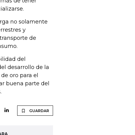
emás de tener
alizarse.
arga no solamente
rrestres y
transporte de
onsumo.
ilidad del
l desarrollo de la
 de oro para el
car buena parte del
.
GUARDAR
ARA