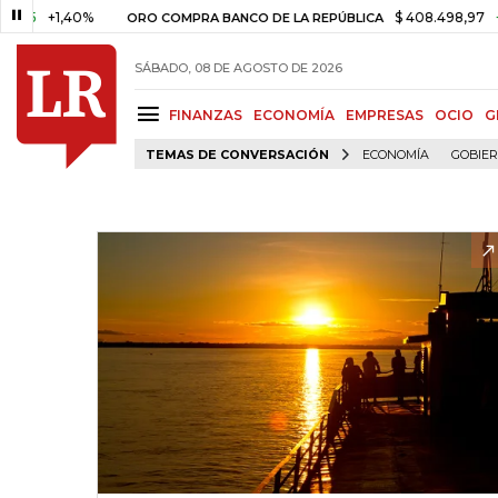
+1,40%
$ 408.498,97
+$ 8.753
ORO COMPRA BANCO DE LA REPÚBLICA
SÁBADO, 08 DE AGOSTO DE 2026
FINANZAS
ECONOMÍA
EMPRESAS
OCIO
G
TEMAS DE CONVERSACIÓN
ECONOMÍA
GOBIE