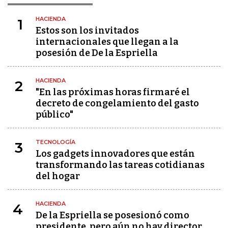
HACIENDA
1
Estos son los invitados
internacionales que llegan a la
posesión de De la Espriella
HACIENDA
2
"En las próximas horas firmaré el
decreto de congelamiento del gasto
público"
TECNOLOGÍA
3
Los gadgets innovadores que están
transformando las tareas cotidianas
del hogar
HACIENDA
4
De la Espriella se posesionó como
presidente, pero aún no hay director