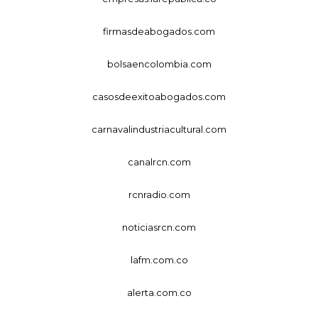
firmasdeabogados.com
bolsaencolombia.com
casosdeexitoabogados.com
carnavalindustriacultural.com
canalrcn.com
rcnradio.com
noticiasrcn.com
lafm.com.co
alerta.com.co