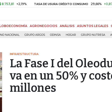
1
+2,19%
29,66%
+0,87%
+3,0
TASA DE USURA CRÉDITO CONSUMO
LOBOECONOMÍA
AGRONEGOCIOS
ANÁLISIS
ASUNTOS LEGALES
RNO NACIONAL
GRUPO ARGOS
ODINSA
HOGAR
GRUPO NUTRESA
A
INFRAESTRUCTURA
La Fase I del Oleod
va en un 50% y cos
millones