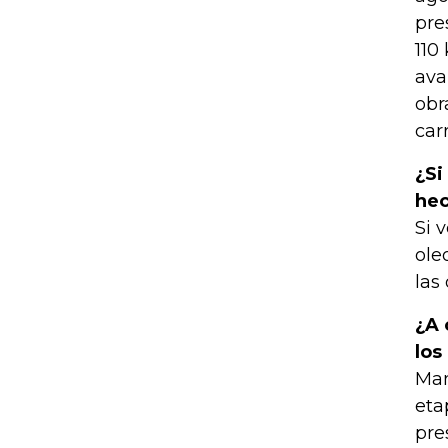
pre
110
ava
obr
carr
¿Si
hec
Si 
ole
las
¿A 
los
Man
eta
pre