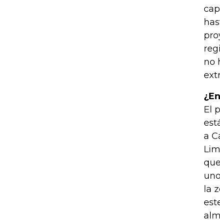
cap
has
pro
reg
no 
ext
¿En
El 
est
a C
Lim
que
uno
la 
est
alm