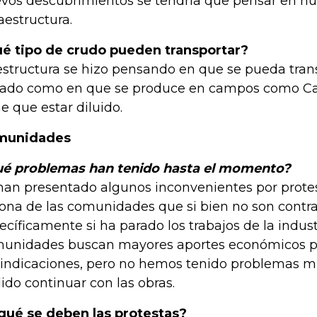
vos descubrimientos se tendría que pensar en nu
raestructura.
é tipo de crudo pueden transportar?
estructura se hizo pensando en que se pueda tran
ado como en que se produce en campos como Cast
ne que estar diluido.
munidades
é problemas han tenido hasta el momento?
han presentado algunos inconvenientes por prote
zona de las comunidades que si bien no son contr
ecíficamente si ha parado los trabajos de la indust
unidades buscan mayores aportes económicos pa
vindicaciones, pero no hemos tenido problemas 
ido continuar con las obras.
qué se deben las protestas?