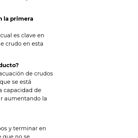
n la primera
 cual es clave en
e crudo en esta
oducto?
vacuación de crudos
 que se está
la capacidad de
uar aumentando la
os y terminar en
 que no se