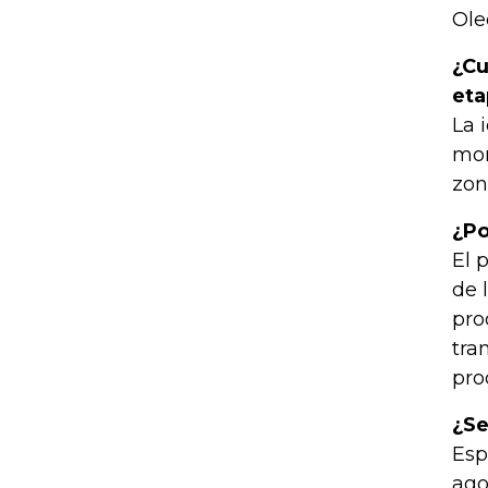
Ole
¿Cu
eta
La 
mom
zon
¿Po
El 
de 
pro
tra
pro
¿Se
Esp
ago