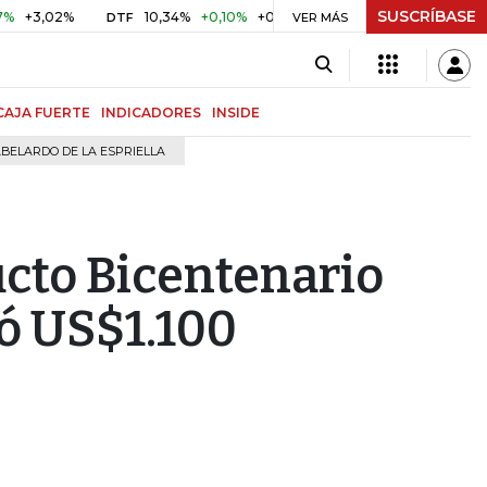
SUSCRÍBASE
2%
10,34%
+0,10%
+0,98%
$ 416,91
+$ 0,05
+0,01%
DTF
UVR
VER MÁS
CAJA FUERTE
INDICADORES
INSIDE
BELARDO DE LA ESPRIELLA
ucto Bicentenario
tó US$1.100