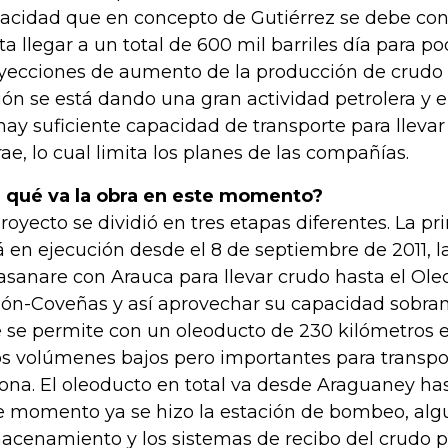
acidad que en concepto de Gutiérrez se debe co
ta llegar a un total de 600 mil barriles día para p
yecciones de aumento de la producción de crudo e
ión se está dando una gran actividad petrolera y
hay suficiente capacidad de transporte para llevar
rae, lo cual limita los planes de las compañías.
 qué va la obra en este momento?
proyecto se dividió en tres etapas diferentes. La pr
á en ejecución desde el 8 de septiembre de 2011, 
asanare con Arauca para llevar crudo hasta el Ol
ón-Coveñas y así aprovechar su capacidad sobrant
 se permite con un oleoducto de 230 kilómetros e
s volúmenes bajos pero importantes para transpo
zona. El oleoducto en total va desde Araguaney ha
e momento ya se hizo la estación de bombeo, al
acenamiento y los sistemas de recibo del crudo pa