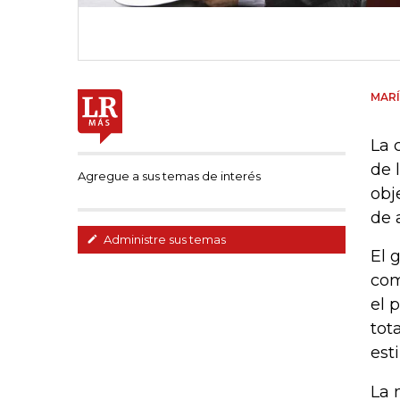
MARÍ
La 
de 
Agregue a sus temas de interés
obj
de 
Administre sus temas
El 
com
el 
tot
est
La 