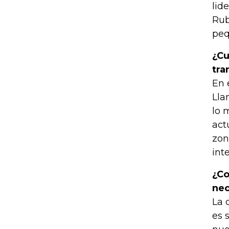
lid
Rub
peq
¿Cu
tra
En 
Lla
lo 
act
zon
int
¿Co
nec
La 
es 