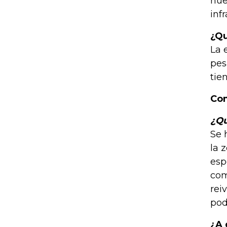
nue
inf
¿Qu
La 
pes
tie
Co
¿Qu
Se 
la 
esp
com
rei
pod
¿A 