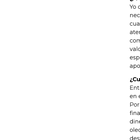
Yo 
nec
cua
ate
com
val
esp
apo
¿Cu
Ent
en 
Por
fin
din
ole
des