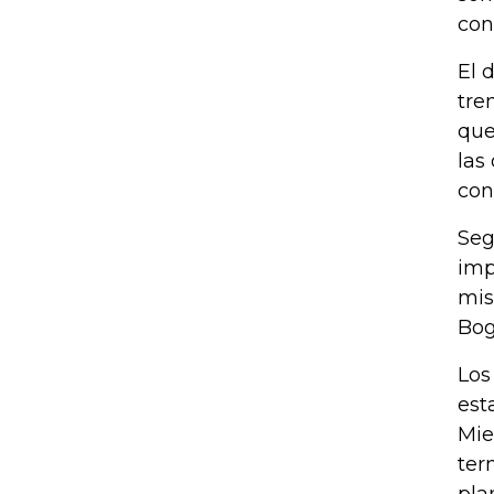
con
El 
tre
que
las
con
Seg
imp
mis
Bog
Los
est
Mie
ter