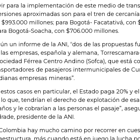
vir para la implementación de este medio de trans
ersiones aproximadas son para el tren de cercaní
 $993.000 millones; para Bogotá- Facatativá, con 
ara Bogotá-Soacha, con $706.000 millones.
ún un informe de la ANI, “dos de las propuestas 
 las empresas, española y alemana, Torrescamara
Sociedad Férrea Centro Andino (Sofca), que está 
nsportadores de pasajeros intermunicipales de C
ianas empresas mineras”.
 estos casos en particular, el Estado paga 20% y el
 lo que, tendrían el derecho de explotación de es
años y le cobrarían a las personas el pasaje”, ase
rade, presidente de la ANI.
Colombia hay mucho camino por recorrer en cues
raestructura, más cuando está en juego la lucha po