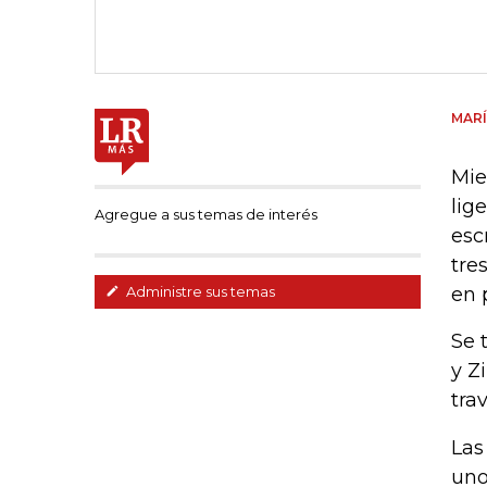
MARÍ
Mie
lig
Agregue a sus temas de interés
esc
tre
en 
Administre sus temas
Se 
y Z
tra
Las
uno