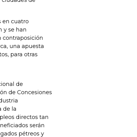
s ciudades de
s en cuatro
n y se han
 contraposición
rca, una apuesta
os, para otras
ional de
ción de Concesiones
dustria
 de la
pleos directos tan
eneficiados serán
egados pétreos y