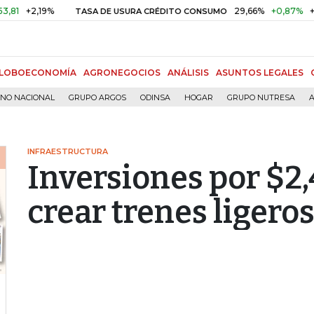
2,19%
29,66%
+0,87%
+3,02%
TASA DE USURA CRÉDITO CONSUMO
LOBOECONOMÍA
AGRONEGOCIOS
ANÁLISIS
ASUNTOS LEGALES
RNO NACIONAL
GRUPO ARGOS
ODINSA
HOGAR
GRUPO NUTRESA
A
INFRAESTRUCTURA
Inversiones por $2,
crear trenes ligero