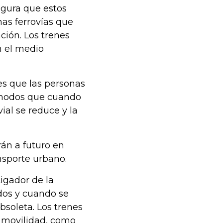
egura que estos
as ferrovías que
ión. Los trenes
n el medio
es que las personas
ómodos que cuando
ial se reduce y la
rán a futuro en
nsporte urbano.
igador de la
ados y cuando se
soleta. Los trenes
e movilidad, como