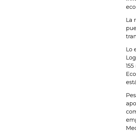
eco
La 
pue
tra
Lo 
Log
155
Eco
est
Pes
apo
com
emp
Med