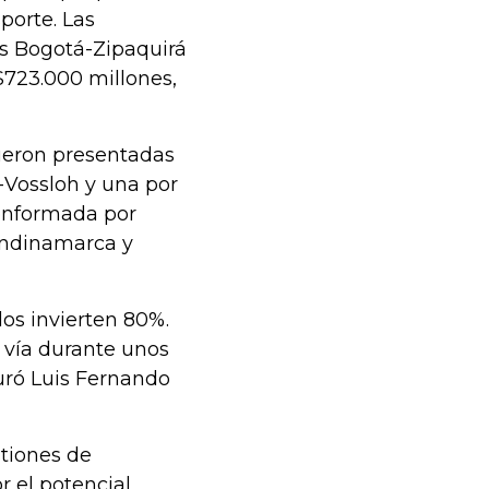
porte. Las
as Bogotá-Zipaquirá
$723.000 millones,
fueron presentadas
-Vossloh y una por
conformada por
undinamarca y
los invierten 80%.
a vía durante unos
guró Luis Fernando
tiones de
r el potencial