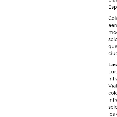
pla
Esp
Col
aer
mod
sol
que
ciu
Las
Lui
Inf
Via
col
inf
sol
los