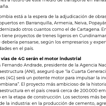
nes a futuro de este medio de transporte en varia
aña.
ombia está a la espera de la adjudicación de obra
opuertos en Barranquilla, Armenia, Neiva, Popayá
ernizado otros cuantos como el de Cartagena. En
o tiene proyectos de trenes ligeros en Cundinama
 debería pensarse, según los empresarios y expert
dades en el país.
 vías de 4G serán el motor industrial
s Fernando Andrade, presidente de la Agencia Nac
raestructura (ANI), aseguró que “la Cuarta Genera
les (4G) será un potente motor para impulsar la in
ombiana”. El proyecto más ambicioso de la historia
raestructura en el país creará cerca de 200.000 em
o en la etapa de construcción. Los sectores más b
 de la industria: en la producción de cemento, agr