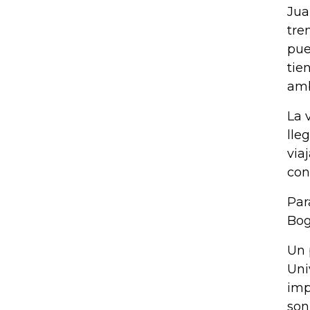
Jua
tre
pue
tie
amb
La 
lle
via
con
Par
Bog
Un 
Uni
imp
son