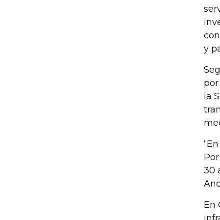
ser
inv
con
y p
Seg
por
la 
tra
med
“En
Por
30 
And
En 
inf