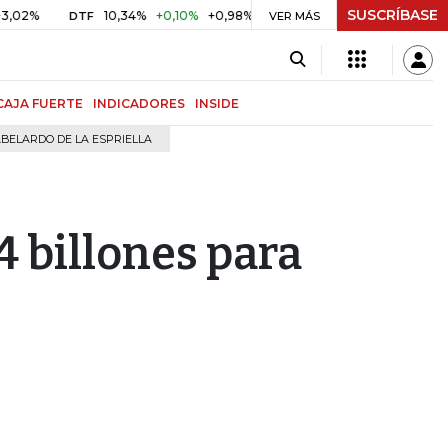
SUSCRÍBASE
10,34%
+0,10%
+0,98%
$ 416,91
+$ 0,05
+0,01%
DTF
UVR
VER MÁS
CAJA FUERTE
INDICADORES
INSIDE
BELARDO DE LA ESPRIELLA
4 billones para
s