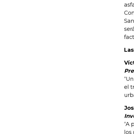
asf
Con
San
ser
fac
Las
Víc
Pre
“Un
el 
urb
Jos
Inv
“A 
los