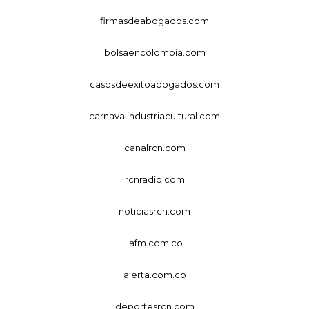
firmasdeabogados.com
bolsaencolombia.com
casosdeexitoabogados.com
carnavalindustriacultural.com
canalrcn.com
rcnradio.com
noticiasrcn.com
lafm.com.co
alerta.com.co
deportesrcn.com