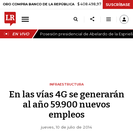
$ 408.498,97
+$ 8.753,81
+2,19%
OMPRA BANCO DE LA REPÚBLICA
SUSCRÍBASE
EN VIVO
Posesión presidencial de Abelardo de la Espriell
INFRAESTRUCTURA
En las vías 4G se generarán
al año 59.900 nuevos
empleos
jueves, 10 de julio de 2014