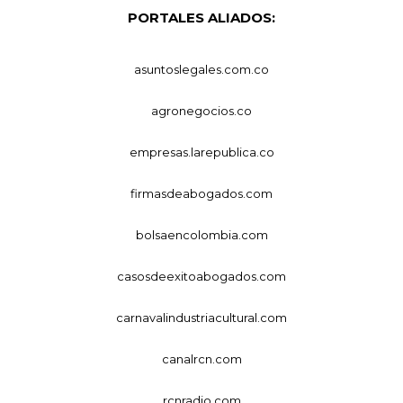
PORTALES ALIADOS:
asuntoslegales.com.co
agronegocios.co
empresas.larepublica.co
firmasdeabogados.com
bolsaencolombia.com
casosdeexitoabogados.com
carnavalindustriacultural.com
canalrcn.com
rcnradio.com