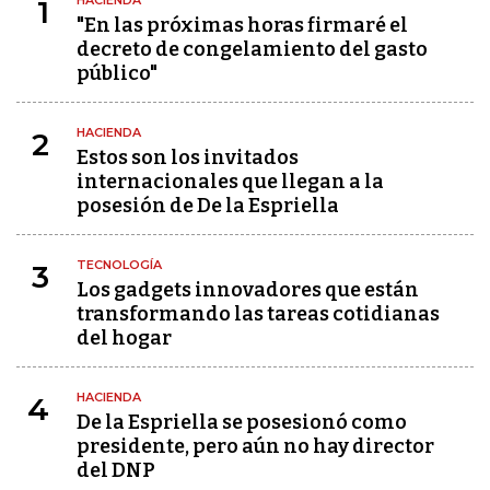
HACIENDA
1
"En las próximas horas firmaré el
decreto de congelamiento del gasto
público"
HACIENDA
2
Estos son los invitados
internacionales que llegan a la
posesión de De la Espriella
TECNOLOGÍA
3
Los gadgets innovadores que están
transformando las tareas cotidianas
del hogar
HACIENDA
4
De la Espriella se posesionó como
presidente, pero aún no hay director
del DNP