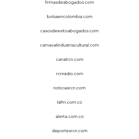
firmasdeabogados.com
bolsaencolombia.com
casosdeexitoabogados.com
carnavalindustriacultural.com
canalrcn.com
rcnradio.com
noticiasrcn.com
lafm.com.co
alerta.com.co
deportesrcn.com