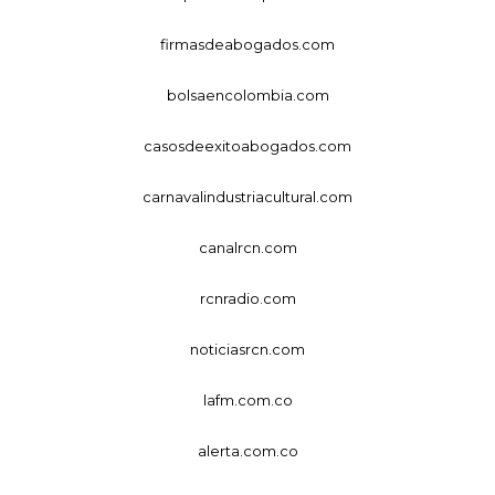
firmasdeabogados.com
bolsaencolombia.com
casosdeexitoabogados.com
carnavalindustriacultural.com
canalrcn.com
rcnradio.com
noticiasrcn.com
lafm.com.co
alerta.com.co