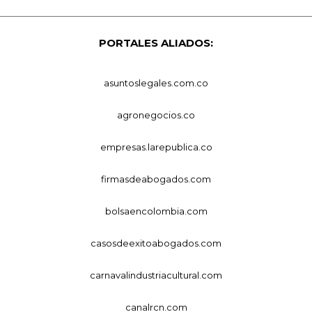
PORTALES ALIADOS:
asuntoslegales.com.co
agronegocios.co
empresas.larepublica.co
firmasdeabogados.com
bolsaencolombia.com
casosdeexitoabogados.com
carnavalindustriacultural.com
canalrcn.com