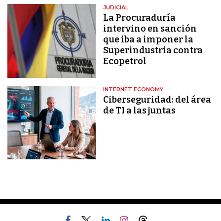
JUDICIAL
La Procuraduría
intervino en sanción
que iba a imponer la
Superindustria contra
Ecopetrol
INTERNET ECONOMY
Ciberseguridad: del área
de TI a las juntas