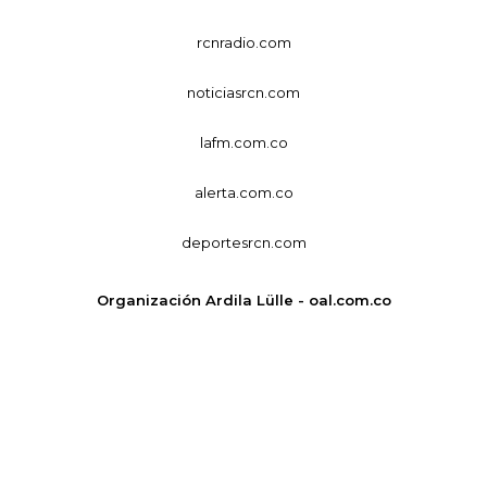
rcnradio.com
noticiasrcn.com
lafm.com.co
alerta.com.co
deportesrcn.com
Organización Ardila Lülle - oal.com.co