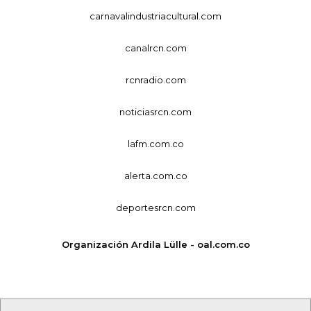
carnavalindustriacultural.com
canalrcn.com
rcnradio.com
noticiasrcn.com
lafm.com.co
alerta.com.co
deportesrcn.com
Organización Ardila Lülle - oal.com.co