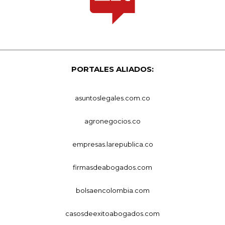
PORTALES ALIADOS:
asuntoslegales.com.co
agronegocios.co
empresas.larepublica.co
firmasdeabogados.com
bolsaencolombia.com
casosdeexitoabogados.com