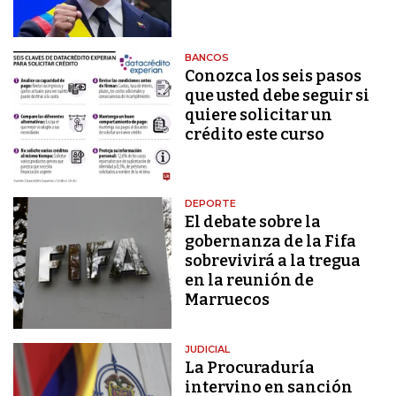
BANCOS
Conozca los seis pasos
que usted debe seguir si
quiere solicitar un
crédito este curso
DEPORTE
El debate sobre la
gobernanza de la Fifa
sobrevivirá a la tregua
en la reunión de
Marruecos
JUDICIAL
La Procuraduría
intervino en sanción