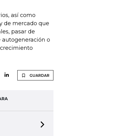
ios, así como
as y de mercado que
les, pasar de
e autogeneración o
 crecimiento
GUARDAR
ARA
Next slide