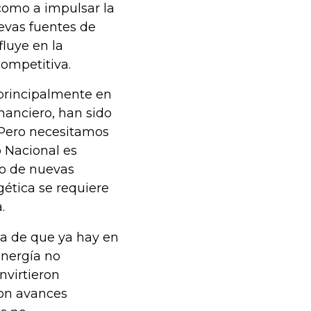
í como a impulsar la
uevas fuentes de
fluye en la
competitiva.
 principalmente en
nanciero, han sido
 Pero necesitamos
 Nacional es
lo de nuevas
gética se requiere
.
ja de que ya hay en
energía no
nvirtieron
ron avances