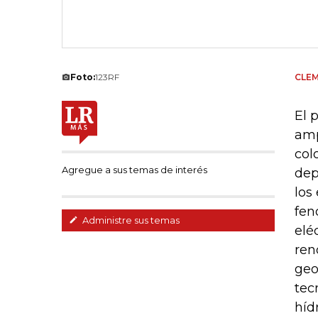
Foto:
123RF
CLEM
El 
amp
col
Agregue a sus temas de interés
dep
los
fen
Administre sus temas
elé
ren
geo
tec
híd