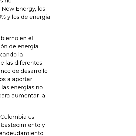
as no
 New Energy, los
% y los de energía
bierno en el
ión de energía
scando la
e las diferentes
nco de desarrollo
os a aportar
 las energías no
para aumentar la
 Colombia es
abastecimiento y
e endeudamiento