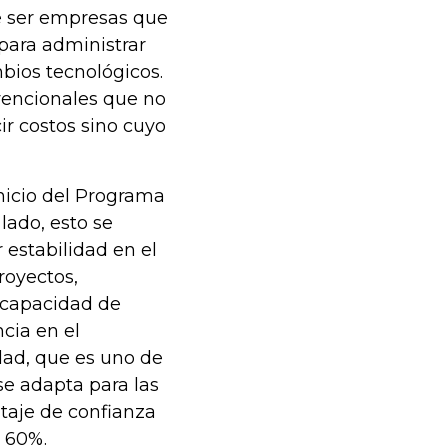
e ser empresas que
ara administrar
mbios tecnológicos.
vencionales que no
r costos sino cuyo
inicio del Programa
lado, esto se
 estabilidad en el
royectos,
a capacidad de
cia en el
idad, que es uno de
e adapta para las
ntaje de confianza
o 60%.