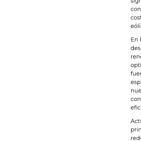
sig
con
cos
eól
En 
des
ren
opt
fue
esp
nue
con
efi
Act
pri
red