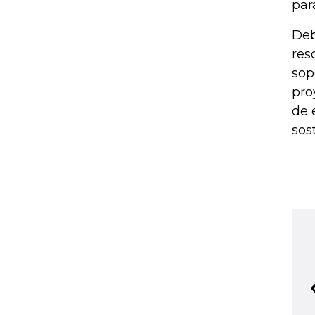
par
Deb
res
sop
pro
de 
sos