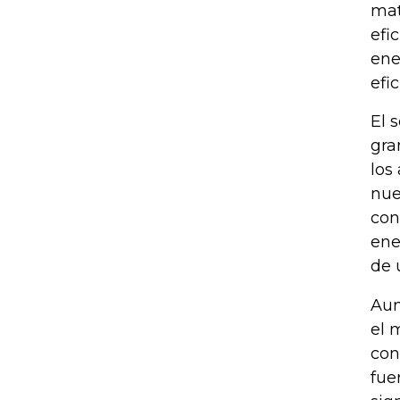
mat
efi
ene
efi
El 
gra
los
nue
con
ene
de 
Aun
el 
con
fue