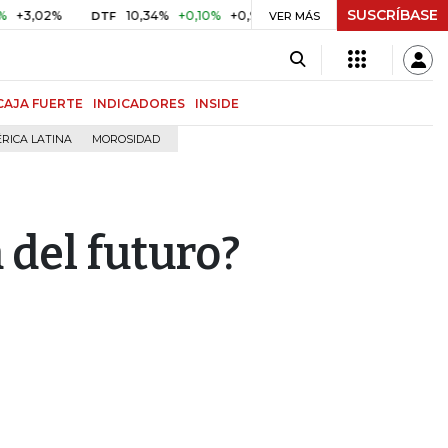
SUSCRÍBASE
2%
10,34%
+0,10%
+0,98%
$ 416,86
+$ 0,05
+0,01%
DTF
UVR
VER MÁS
CAJA FUERTE
INDICADORES
INSIDE
RICA LATINA
MOROSIDAD
 del futuro?