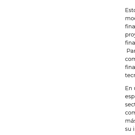
Est
mod
fin
pro
fin
Par
com
fin
tec
En 
esp
sec
com
más
su 