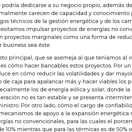
 podría dedicarse a su negocio propio, además d
malmente carecen de capacidad y conocimiento p
sgos técnicos de la gestión energética y de los ca
esitamos impulsar proyectos de energías no con
n proyectos marginales como una forma de reduci
e business sea éste.
reto principal, que se asemeja al que teníamos al 
 es cómo hacer bancables estos proyectos. Por un 
duce en cómo reducir las volatilidades y dar mayor
jo de caja para apalancar más y hacer viables los p
ecialmente los de energía eólica y solar, donde l
eración no es tan estable y se presenta intermiten
inistro. Por otro lado, cómo el cargo de confiabil
 mecanismos de apoyo a la expansión energética s
rgías no convencionales, para las cuales el porce
de 10% mientras que para las térmicas es de 50% 