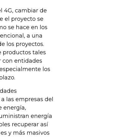
el 4G, cambiar de
e el proyecto se
mo se hace en los
encional, a una
de los proyectos.
e productos tales
r con entidades
 especialmente los
plazo.
idades
 a las empresas del
e energía,
suministran energía
oles recuperar así
des y más masivos