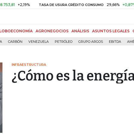
1
+2,19%
29,66%
+0,87%
+3,0
TASA DE USURA CRÉDITO CONSUMO
LOBOECONOMÍA
AGRONEGOCIOS
ANÁLISIS
ASUNTOS LEGALES
ÍA
CARBÓN
VENEZUELA
PETRÓLEO
GRUPO ARGOS
EBITDA
AMÉ
INFRAESTRUCTURA
¿Cómo es la energía