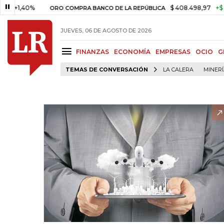
40%
$ 408.498,97
+$ 8.753,8
ORO COMPRA BANCO DE LA REPÚBLICA
JUEVES, 06 DE AGOSTO DE 2026
FINANZAS
ECONOMÍA
EMPRESAS
OCIO
G
TEMAS DE CONVERSACIÓN
LA CALERA
MINER