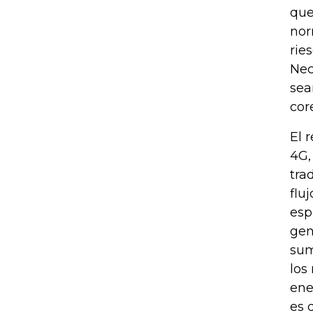
que
nor
rie
Nec
sea
cor
El 
4G,
tra
flu
esp
gen
sum
los
ene
es 