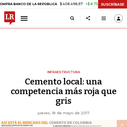
$ 408.498,97
+$ 8.753,81
+2,19%
NCO DE LA REPÚBLICA
TASA DE 
SUSCRÍBASE
INFRAESTRUCTURA
Cemento local: una
competencia más roja que
gris
jueves, 18 de mayo de 2017