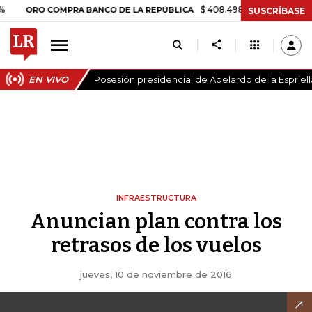
$ 408.498,97
+$ 8.753,81
+2,
ORO COMPRA BANCO DE LA REPÚBLICA
SUSCRÍBASE
EN VIVO
Posesión presidencial de Abelardo de la Espriell
INFRAESTRUCTURA
Anuncian plan contra los
retrasos de los vuelos
jueves, 10 de noviembre de 2016