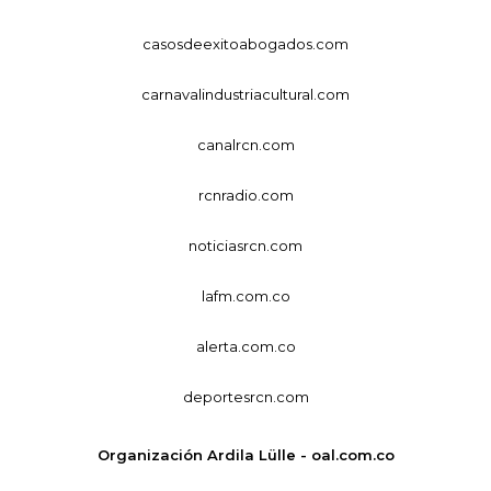
casosdeexitoabogados.com
carnavalindustriacultural.com
canalrcn.com
rcnradio.com
noticiasrcn.com
lafm.com.co
alerta.com.co
deportesrcn.com
Organización Ardila Lülle - oal.com.co