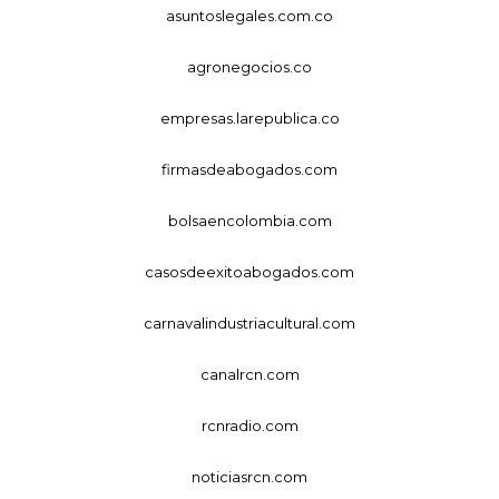
asuntoslegales.com.co
agronegocios.co
empresas.larepublica.co
firmasdeabogados.com
bolsaencolombia.com
casosdeexitoabogados.com
carnavalindustriacultural.com
canalrcn.com
rcnradio.com
noticiasrcn.com