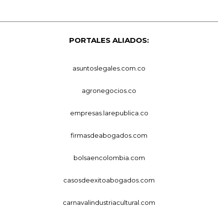
PORTALES ALIADOS:
asuntoslegales.com.co
agronegocios.co
empresas.larepublica.co
firmasdeabogados.com
bolsaencolombia.com
casosdeexitoabogados.com
carnavalindustriacultural.com