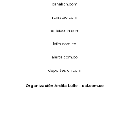
canalrcn.com
rcnradio.com
noticiasrcn.com
lafm.com.co
alerta.com.co
deportesrcn.com
Organización Ardila Lülle - oal.com.co