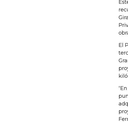
Est
rec
Gir
Pri
obr
El 
ter
Gra
pro
kil
“En
pun
adq
pro
Fer