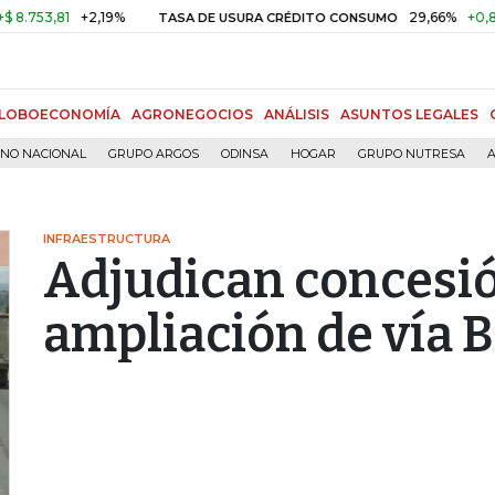
3,81
+2,19%
29,66%
+0,87%
+
TASA DE USURA CRÉDITO CONSUMO
LOBOECONOMÍA
AGRONEGOCIOS
ANÁLISIS
ASUNTOS LEGALES
RNO NACIONAL
GRUPO ARGOS
ODINSA
HOGAR
GRUPO NUTRESA
A
INFRAESTRUCTURA
Adjudican concesi
ampliación de vía B