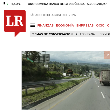
+1,40%
$ 408.498,97
+$ 8.75
ORO COMPRA BANCO DE LA REPÚBLICA
SÁBADO, 08 DE AGOSTO DE 2026
FINANZAS
ECONOMÍA
EMPRESAS
OCIO
G
TEMAS DE CONVERSACIÓN
ECONOMÍA
GOBIE