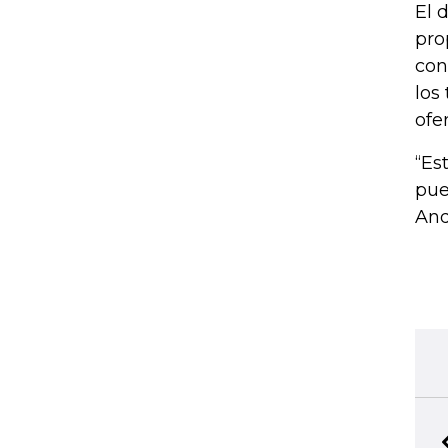
El 
pro
con
los
ofer
“Es
pue
And