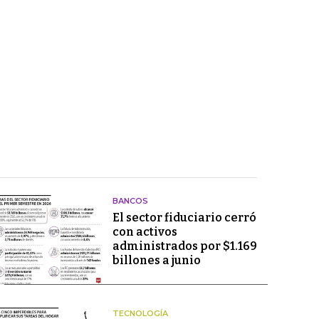
BANCOS
El sector fiduciario cerró
con activos
administrados por $1.169
billones a junio
TECNOLOGÍA