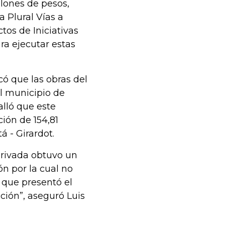
llones de pesos,
 Plural Vías a
tos de Iniciativas
ra ejecutar estas
có que las obras del
el municipio de
alló que este
ión de 154,81
á - Girardot.
 privada obtuvo un
ón por la cual no
o que presentó el
ación”, aseguró Luis