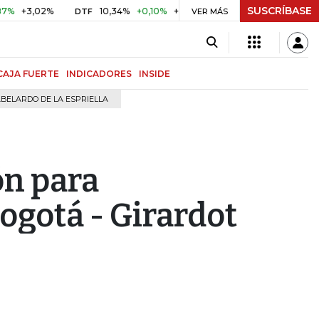
SUSCRÍBASE
3,02%
10,34%
+0,10%
+0,98%
$ 416,96
+$ 0,05
+0,
DTF
VER MÁS
UVR
CAJA FUERTE
INDICADORES
INSIDE
BELARDO DE LA ESPRIELLA
ón para
ogotá - Girardot