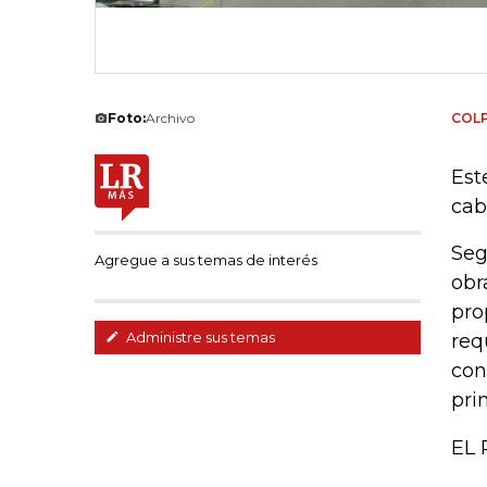
Foto:
Archivo
COL
Est
cab
Seg
Agregue a sus temas de interés
obr
pro
Administre sus temas
req
con
pri
EL