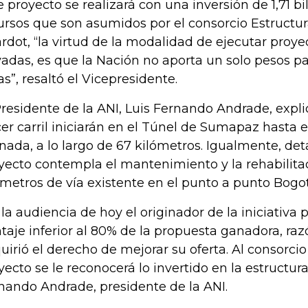
e proyecto se realizará con una inversión de 1,71 bi
ursos que son asumidos por el consorcio Estructura
ardot, “la virtud de la modalidad de ejecutar proyec
vadas, es que la Nación no aporta un solo pesos pa
as”, resaltó el Vicepresidente.
Presidente de la ANI, Luis Fernando Andrade, expli
cer carril iniciarán en el Túnel de Sumapaz hasta 
nada, a lo largo de 67 kilómetros. Igualmente, det
yecto contempla el mantenimiento y la rehabilitac
ómetros de vía existente en el punto a punto Bogot
 la audiencia de hoy el originador de la iniciativa
taje inferior al 80% de la propuesta ganadora, raz
uirió el derecho de mejorar su oferta. Al consorci
yecto se le reconocerá lo invertido en la estructur
nando Andrade, presidente de la ANI.