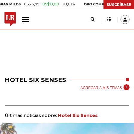
US$ 3,75
US$ 0,00
+0,01%
 MILDS
ORO COMPRA BANCO DE LA RE
SUSCRÍBASE
HOTEL SIX SENSES
AGREGAR A MIS TEMAS
Últimas noticias sobre:
Hotel Six Senses