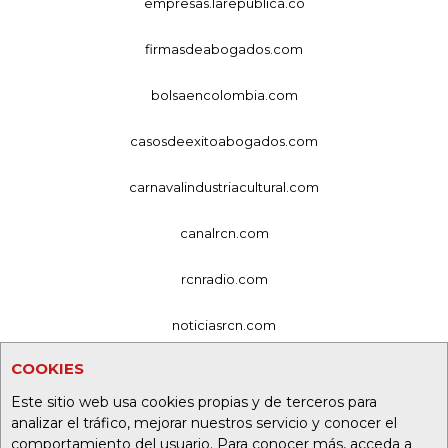
empresas.larepublica.co
firmasdeabogados.com
bolsaencolombia.com
casosdeexitoabogados.com
carnavalindustriacultural.com
canalrcn.com
rcnradio.com
noticiasrcn.com
COOKIES
lafm.com.co
Este sitio web usa cookies propias y de terceros para
alerta.com.co
analizar el tráfico, mejorar nuestros servicio y conocer el
comportamiento del usuario. Para conocer más, acceda a