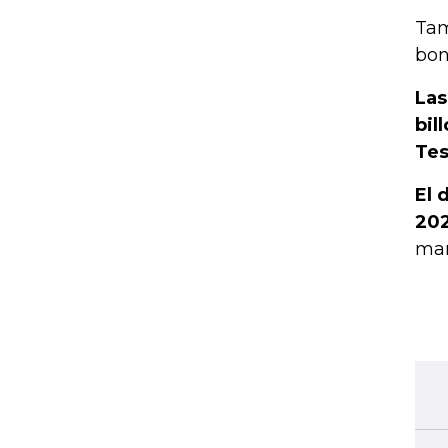
Tam
bon
Las
bil
Tes
El 
20
man