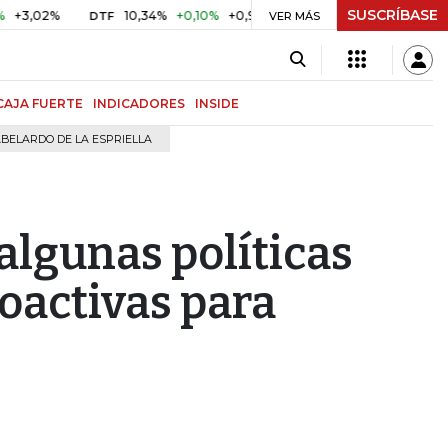
SUSCRÍBASE
%
10,34%
+0,10%
+0,98%
$ 416,91
+$ 0,05
+0,01%
DTF
UVR
VER MÁS
CAJA FUERTE
INDICADORES
INSIDE
BELARDO DE LA ESPRIELLA
algunas políticas
oactivas para