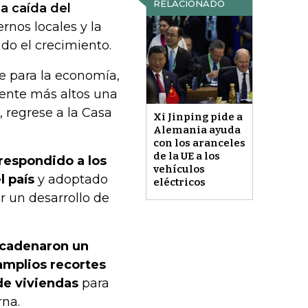
RELACIONADO
da caída del
ernos locales y la
do el crecimiento.
te para la economía,
ente más altos una
 regrese a la Casa
Xi Jinping pide a
Alemania ayuda
con los aranceles
de la UE a los
 respondido a los
vehículos
l país
y adoptado
eléctricos
r un desarrollo de
ncadenaron un
amplios recortes
de viviendas
para
rna.