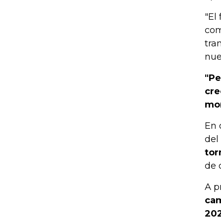
"El
com
tra
nuev
"Pe
cre
mom
En 
del
tor
de 
A p
cam
20