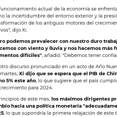
 funcionamiento actual de la economía se enfrenta
o la incertidumbre del entorno exterior y la presi
nsformación de los antiguos motores del crecimie
os", dijo Xi.
ro podemos prevalecer con nuestro duro traba
cemos con viento y lluvia y nos hacemos más f
entos difíciles"
, añadió. "Debemos tener confia
otro discurso pronunciado en un acto de Año Nue
 martes,
Xi dijo que se espera que el PIB de Chi
no 5% este año
, lo que sugiere que el país cumplir
crecimiento para 2024.
rincipios de este mes,
los máximos dirigentes p
bio hacia una política monetaria "adecuadamen
25
, lo que supondría la primera relajación de este t