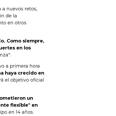
 a nuevos retos,
ón de la
nto en otros
jo. Como siempre,
uertes en los
nza".
vo a primera hora
na haya crecido en
á el objetivo oficial
rometieron un
te flexible" en
ipo en 14 años.