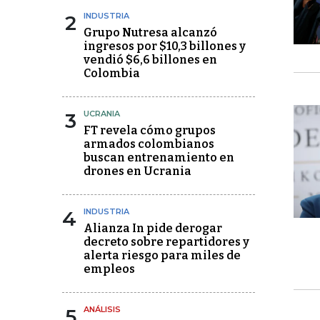
2
INDUSTRIA
Grupo Nutresa alcanzó
ingresos por $10,3 billones y
vendió $6,6 billones en
Colombia
3
UCRANIA
FT revela cómo grupos
armados colombianos
buscan entrenamiento en
drones en Ucrania
4
INDUSTRIA
Alianza In pide derogar
decreto sobre repartidores y
alerta riesgo para miles de
empleos
5
ANÁLISIS