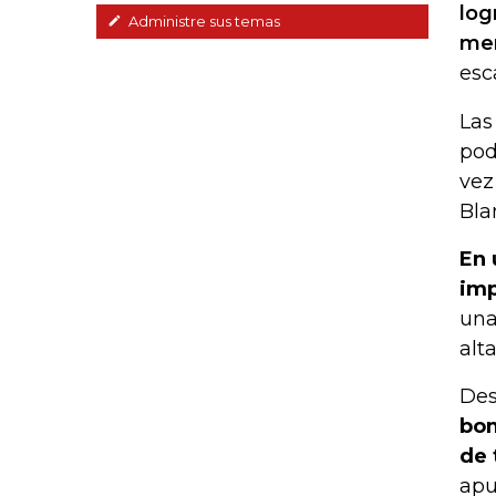
log
Administre sus temas
mer
esc
Las
pod
vez
Bla
En 
imp
una
alt
Des
bom
de 
apu