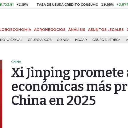
+2,19%
29,66%
+0,87%
+3,02
TASA DE USURA CRÉDITO CONSUMO
LOBOECONOMÍA
AGRONEGOCIOS
ANÁLISIS
ASUNTOS LEGALES
RNO NACIONAL
GRUPO ARGOS
ODINSA
HOGAR
GRUPO NUTRESA
A
CHINA
Xi Jinping promete 
económicas más pr
China en 2025