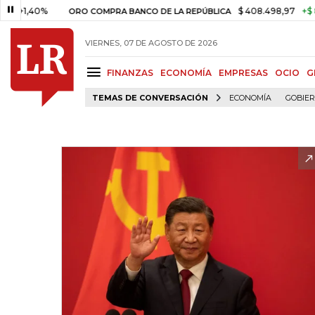
0%
$ 408.498,97
+$ 8.753,81
ORO COMPRA BANCO DE LA REPÚBLICA
VIERNES, 07 DE AGOSTO DE 2026
FINANZAS
ECONOMÍA
EMPRESAS
OCIO
G
TEMAS DE CONVERSACIÓN
ECONOMÍA
GOBIE