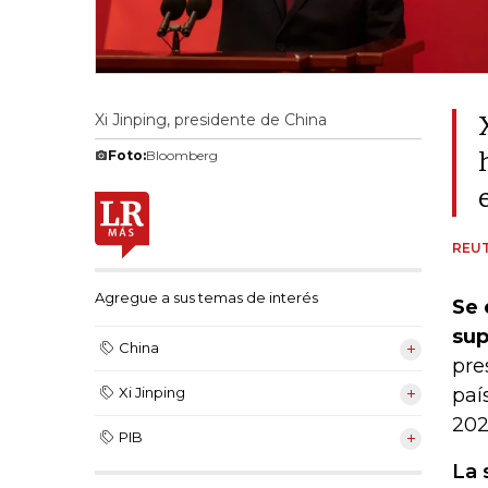
Xi Jinping, presidente de China
Foto:
Bloomberg
REU
Agregue a sus temas de interés
Se 
sup
China
pre
paí
Xi Jinping
202
PIB
La 