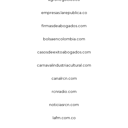
empresas.larepublica.co
firmasdeabogados.com
bolsaencolombia.com
casosdeexitoabogados.com
carnavalindustriacultural.com
canalrcn.com
rcnradio.com
noticiasrcn.com
lafm.com.co