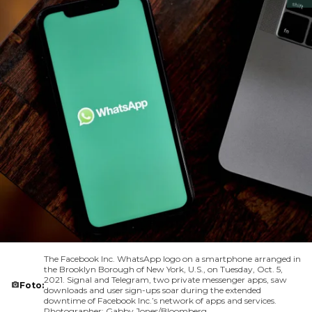
The Facebook Inc. WhatsApp logo on a smartphone arranged in
the Brooklyn Borough of New York, U.S., on Tuesday, Oct. 5,
2021. Signal and Telegram, two private messenger apps, saw
Foto:
downloads and user sign-ups soar during the extended
downtime of Facebook Inc.’s network of apps and services.
Photographer: Gabby Jones/Bloomberg