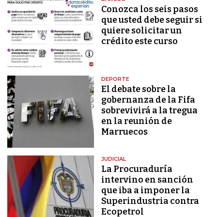
Conozca los seis pasos
que usted debe seguir si
quiere solicitar un
crédito este curso
DEPORTE
El debate sobre la
gobernanza de la Fifa
sobrevivirá a la tregua
en la reunión de
Marruecos
JUDICIAL
La Procuraduría
intervino en sanción
que iba a imponer la
Superindustria contra
Ecopetrol