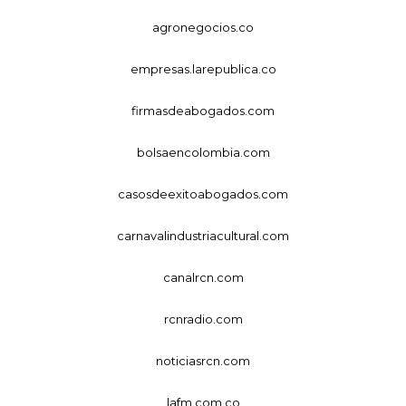
agronegocios.co
empresas.larepublica.co
firmasdeabogados.com
bolsaencolombia.com
casosdeexitoabogados.com
carnavalindustriacultural.com
canalrcn.com
rcnradio.com
noticiasrcn.com
lafm.com.co