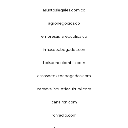
asuntoslegales.com.co
agronegocios.co
empresas.larepublica.co
firmasdeabogados.com
bolsaencolombia.com
casosdeexitoabogados.com
carnavalindustriacultural.com
canalrcn.com
rcnradio.com