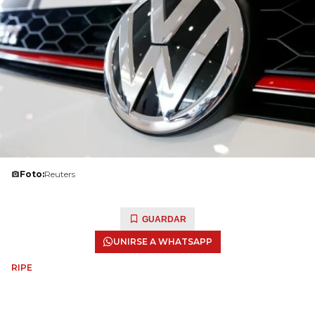
Foto:
Reuters
GUARDAR
UNIRSE A WHATSAPP
RIPE