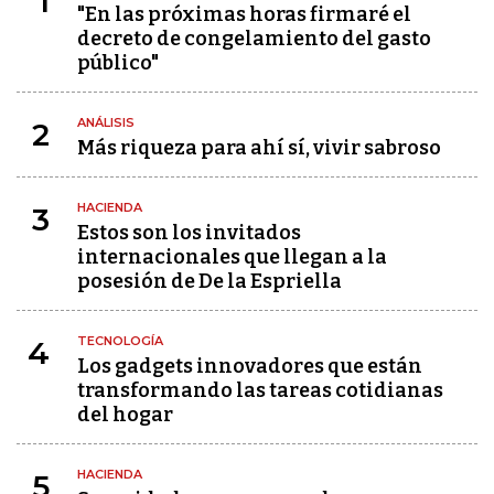
1
"En las próximas horas firmaré el
decreto de congelamiento del gasto
público"
ANÁLISIS
2
Más riqueza para ahí sí, vivir sabroso
HACIENDA
3
Estos son los invitados
internacionales que llegan a la
posesión de De la Espriella
TECNOLOGÍA
4
Los gadgets innovadores que están
transformando las tareas cotidianas
del hogar
HACIENDA
5