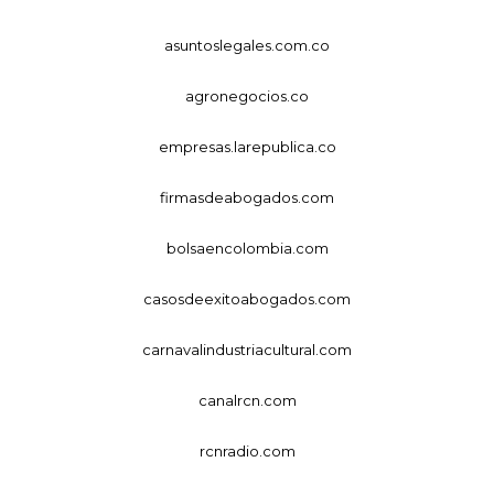
asuntoslegales.com.co
agronegocios.co
empresas.larepublica.co
firmasdeabogados.com
bolsaencolombia.com
casosdeexitoabogados.com
carnavalindustriacultural.com
canalrcn.com
rcnradio.com