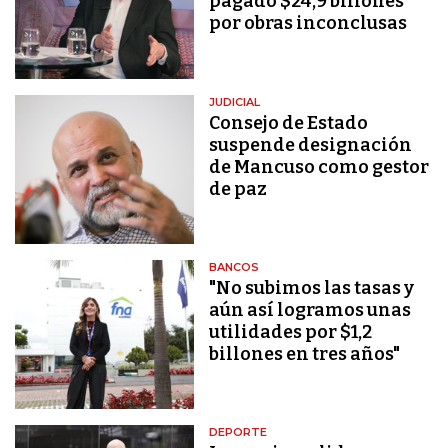
pagado $24,9 billones
por obras inconclusas
JUDICIAL
Consejo de Estado
suspende designación
de Mancuso como gestor
de paz
BANCOS
"No subimos las tasas y
aún así logramos unas
utilidades por $1,2
billones en tres años"
DEPORTE