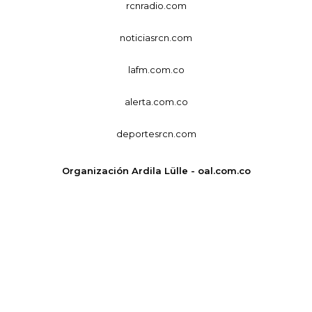
rcnradio.com
noticiasrcn.com
lafm.com.co
alerta.com.co
deportesrcn.com
Organización Ardila Lülle - oal.com.co