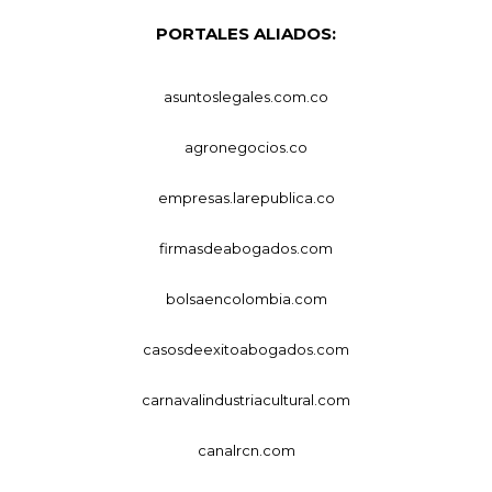
PORTALES ALIADOS:
asuntoslegales.com.co
agronegocios.co
empresas.larepublica.co
firmasdeabogados.com
bolsaencolombia.com
casosdeexitoabogados.com
carnavalindustriacultural.com
canalrcn.com