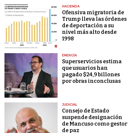
HACIENDA
Ofensiva migratoria de
Trump lleva las órdenes
de deportación a su
nivel más alto desde
1998
ENERGÍA
Superservicios estima
que usuarios han
pagado $24,9 billones
por obras inconclusas
JUDICIAL
Consejo de Estado
suspende designación
de Mancuso como gestor
de paz