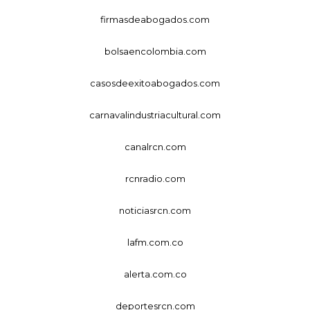
firmasdeabogados.com
bolsaencolombia.com
casosdeexitoabogados.com
carnavalindustriacultural.com
canalrcn.com
rcnradio.com
noticiasrcn.com
lafm.com.co
alerta.com.co
deportesrcn.com