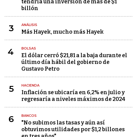
tendría una inversión de más de $1
billón
ANÁLISIS
3
Más Hayek, mucho más Hayek
BOLSAS
4
El dólar cerró $21,81 a la baja durante el
último día hábil del gobierno de
Gustavo Petro
HACIENDA
5
Inflación se ubicaría en 6,2% en julio y
regresaría a niveles máximos de 2024
BANCOS
6
"No subimos las tasas y aún así
obtuvimos utilidades por $1,2 billones
en tres años"