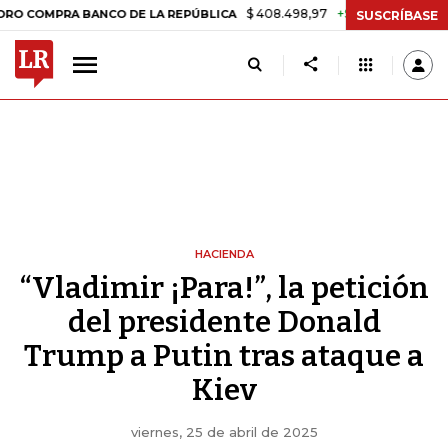
$ 408.498,97
+$ 8.753,81
+2,19%
RA BANCO DE LA REPÚBLICA
TAS
SUSCRÍBASE
HACIENDA
“Vladimir ¡Para!”, la petición
del presidente Donald
Trump a Putin tras ataque a
Kiev
viernes, 25 de abril de 2025