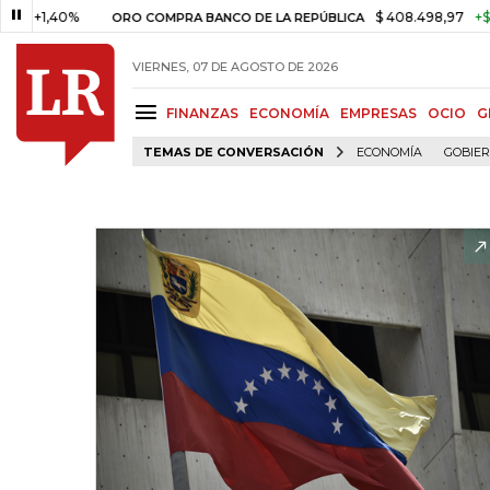
,40%
$ 408.498,97
+$ 8.753,8
ORO COMPRA BANCO DE LA REPÚBLICA
VIERNES, 07 DE AGOSTO DE 2026
FINANZAS
ECONOMÍA
EMPRESAS
OCIO
G
TEMAS DE CONVERSACIÓN
ECONOMÍA
GOBIE