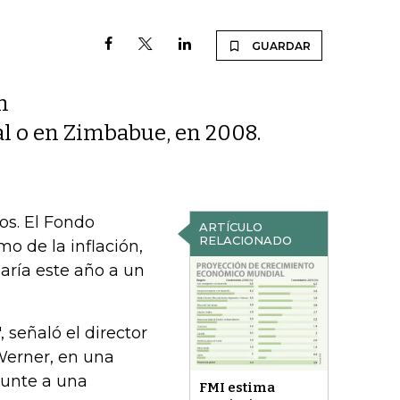
GUARDAR
n
l o en Zimbabue, en 2008.
os. El Fondo
ARTÍCULO
RELACIONADO
mo de la inflación,
aría este año a un
 señaló el director
Werner, en una
punte a una
FMI estima