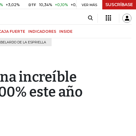
SUSCRÍBASE
02%
10,34%
+0,10%
+0,98%
$ 416,91
+$ 0,05
+0,01%
DTF
UVR
VER MÁS
CAJA FUERTE
INDICADORES
INSIDE
BELARDO DE LA ESPRIELLA
na increíble
000% este año