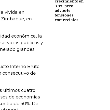
crecimiento en
3,9% pero
advierte
a vivida en
tensiones
 a Zimbabue, en
comerciales
ividad económica, la
 servicios públicos y
enerado grandes
ucto Interno Bruto
ño consecutivo de
os últimos cuatro
casos de economías
contraido 50%. De