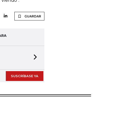
 viendo".
GUARDAR
ARA
Next slide
SUSCRÍBASE YA