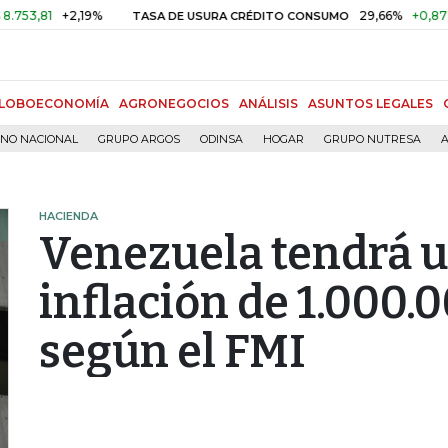
1
+2,19%
29,66%
+0,87%
+3,
TASA DE USURA CRÉDITO CONSUMO
LOBOECONOMÍA
AGRONEGOCIOS
ANÁLISIS
ASUNTOS LEGALES
RNO NACIONAL
GRUPO ARGOS
ODINSA
HOGAR
GRUPO NUTRESA
A
HACIENDA
Venezuela tendrá u
inflación de 1.000.
según el FMI