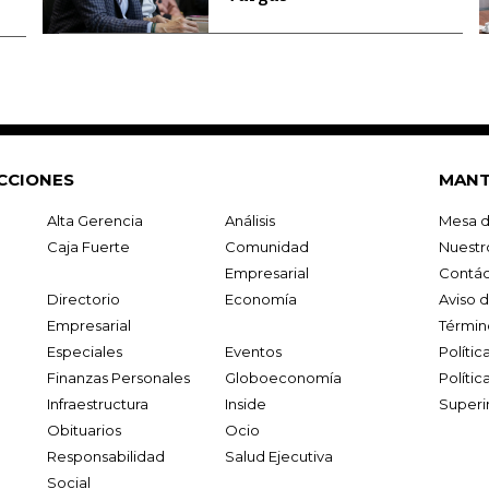
CCIONES
MANT
Alta Gerencia
Análisis
Mesa d
Caja Fuerte
Comunidad
Nuestr
Empresarial
Contác
Directorio
Economía
Aviso 
Empresarial
Términ
Especiales
Eventos
Políti
Finanzas Personales
Globoeconomía
Polític
Infraestructura
Inside
Superi
Obituarios
Ocio
Responsabilidad
Salud Ejecutiva
Social