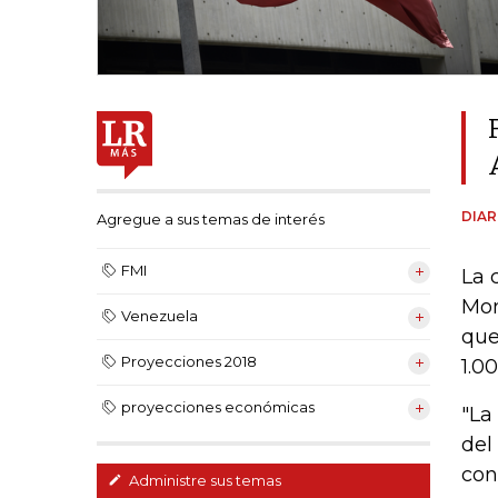
DIAR
Agregue a sus temas de interés
FMI
La 
Mon
Venezuela
que
Proyecciones 2018
1.0
proyecciones económicas
"La
del
con
Administre sus temas