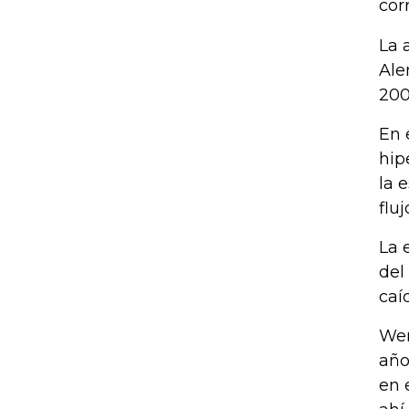
cor
La 
Ale
200
En 
hip
la 
fluj
La 
del
caí
Wer
año
en 