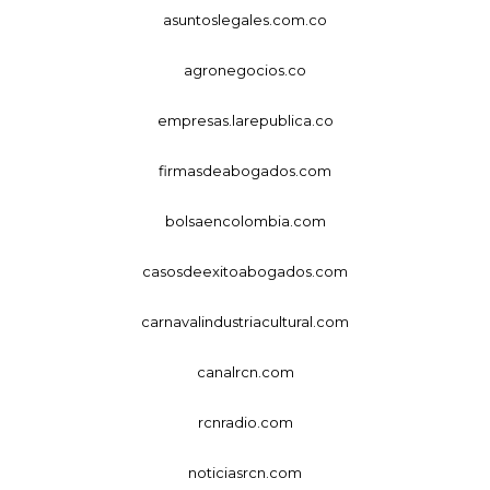
asuntoslegales.com.co
agronegocios.co
empresas.larepublica.co
firmasdeabogados.com
bolsaencolombia.com
casosdeexitoabogados.com
carnavalindustriacultural.com
canalrcn.com
rcnradio.com
noticiasrcn.com