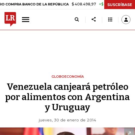
$ 408.498,97
+$ 8.753,81
+2,19%
PRA BANCO DE LA REPÚBLICA
TA
SUSCRÍBASE
GLOBOECONOMÍA
Venezuela canjeará petróleo
por alimentos con Argentina
y Uruguay
jueves, 30 de enero de 2014